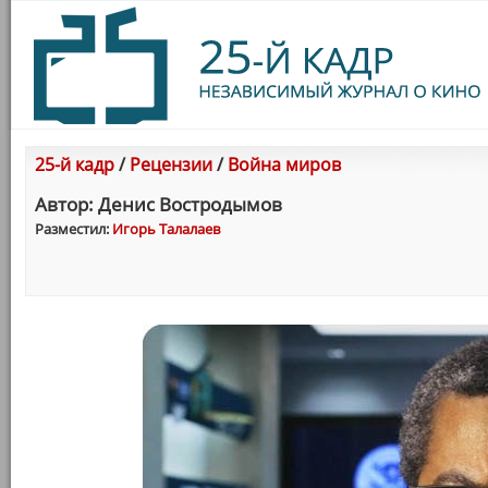
25-й кадр
/
Рецензии
/
Война миров
Автор: Денис Востродымов
Разместил:
Игорь Талалаев