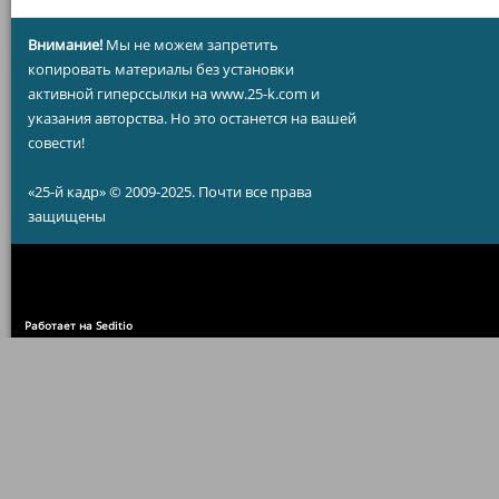
Внимание!
Мы не можем запретить
копировать материалы без установки
активной гиперссылки на www.25-k.com и
указания авторства. Но это останется на вашей
совести!
«25-й кадр» © 2009-2025. Почти все права
защищены
Работает на Seditio