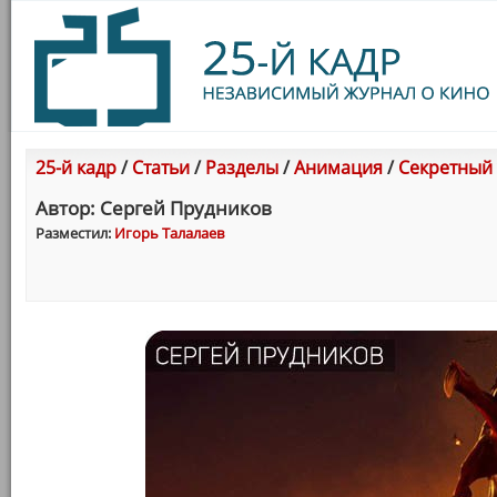
25-й кадр
/
Статьи
/
Разделы
/
Анимация
/
Секретный 
Автор: Сергей Прудников
Разместил:
Игорь Талалаев