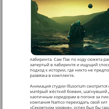
лабиринта. Сам Пак по ходу сюжета р
запертый в лабиринте и ищущий спос
подход к истории, где никто не предп
развязка в комплекте.
Анимация студии Illusorium смотрится с
матёрый жёсткий боевик, шагнувший 
хаотичным коридорам в погоне за пи
компания Namco переиздать свой хит 1
«Секретном уровне», успех был бы гар