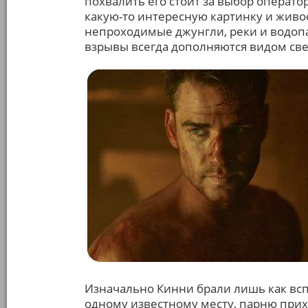
похвалить его стоит за выбор операт
какую-то интересную картинку и живос
непроходимые джунгли, реки и водопа
взрывы всегда дополняются видом свер
Изначально Кинни брали лишь как всп
одному известному месту, парню прихо