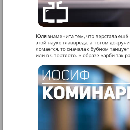
Юля
знаменита тем, что верстала ещё 
этой науке главвреда, а потом докручив
ломается, то сначала с бубном танцует
или в Спортлото. В образе Барби так р