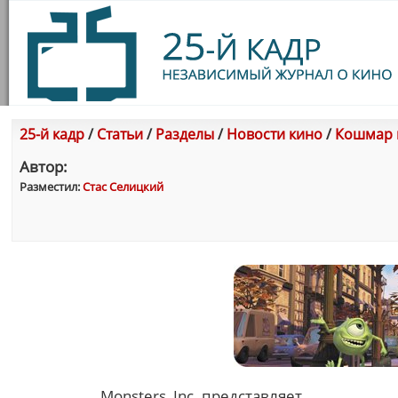
25-й кадр
/
Статьи
/
Разделы
/
Новости кино
/
Кошмар 
Автор:
Разместил:
Стас Селицкий
Monsters, Inc. представляет...