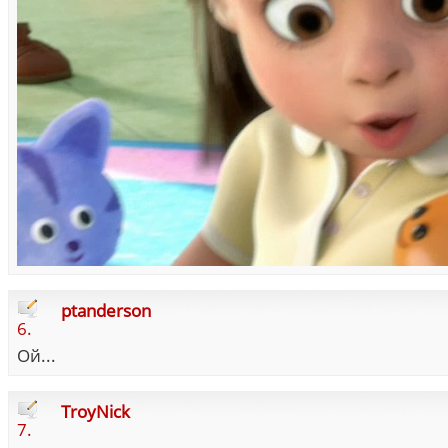
ptanderson
6.
Ой...
TroyNick
7.