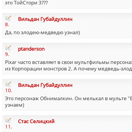
это ТойСтори 3???
Вильдан Губайдуллин
8.
Да, по злодею-медведю узнал)
ptanderson
9.
Pixar часто вставляет в свои мультфильмы персона
из Корпорации монстров 2. А почему медведь-зло
Вильдан Губайдуллин
10.
Это персонаж Обнималкин. Он мелькал в мульте "В
узнаем)
Стас Селицкий
11.