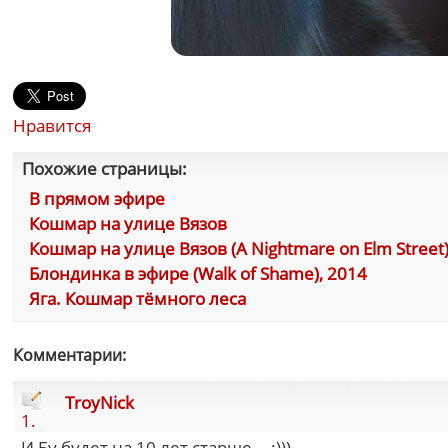
Нравится
Похожие страницы:
В прямом эфире
Кошмар на улице Вязов
Кошмар на улице Вязов (A Nightmare on Elm Street)
Блондинка в эфире (Walk of Shame), 2014
Яга. Кошмар тёмного леса
Комментарии:
TroyNick
1.
И Бу будет на 10 лет старше... :)))