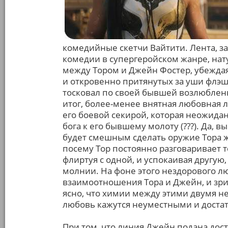
комедийные скетчи Вайтити. Лента, з
комедии в супергеройском жанре, на
между Тором и Джейн Фостер, убеждая
и откровенно притянутых за уши флэш
тосковал по своей бывшей возлюбленно
итог, более-менее внятная любовная л
его боевой секирой, которая неожиданн
бога к его бывшему молоту (???). Да, в
будет смешным сделать оружие Тора ж
посему Тор постоянно разговаривает то
флиртуя с одной, и успокаивая другую,
молнии. На фоне этого нездорового лю
взаимоотношения Тора и Джейн, и зрит
ясно, что химии между этими двумя не
любовь кажутся неуместными и доста
При том, что линия Джейн подана дост