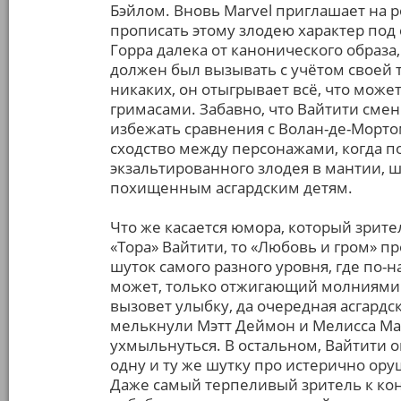
Бэйлом. Вновь Marvel приглашает на р
прописать этому злодею характер под с
Горра далека от канонического образа
должен был вызывать с учётом своей т
никаких, он отыгрывает всё, что мож
гримасами. Забавно, что Вайтити смен
избежать сравнения с Волан-де-Мортом
сходство между персонажами, когда п
экзальтированного злодея в мантии, 
похищенным асгардским детям.
Что же касается юмора, который зри
«Тора» Вайтити, то «Любовь и гром» п
шуток самого разного уровня, где по-
может, только отжигающий молниями 
вызовет улыбку, да очередная асгардс
мелькнули Мэтт Деймон и Мелисса Мак
ухмыльнуться. В остальном, Вайтити о
одну и ту же шутку про истерично орущ
Даже самый терпеливый зритель к кон