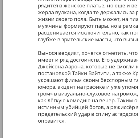
рядится в женское платье, но ещё и в
жерла вулкана, когда те держались за 
жизни своего пола. Быть может, на пл
мужчины формируют пары, но в рамк
расценивается исключительно, как по
глубже в зрительские массы, что вызы
Вынося вердикт, хочется отметить, что
имеет и ряд достоинств. Его удержив
Джейсона Аарона, которые не смогли
постановкой Тайки Вайтити, а также К
украшают фильм своим бесспорным та
юмора, акцент на графике и уже упо
гром» в визуально-слуховое нагромож
как лёгкую комедию на вечер. Таким о
истинным убийцей богов, а режиссёр в
предательский удар в спину асгардског
оправится.