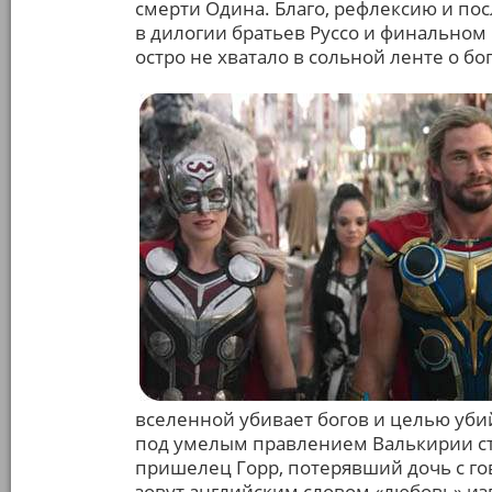
смерти Одина. Благо, рефлексию и п
в дилогии братьев Руссо и финальном 
остро не хватало в сольной ленте о бо
вселенной убивает богов и целью уби
под умелым правлением Валькирии ст
пришелец Горр, потерявший дочь с г
зовут английским словом «любовь» из