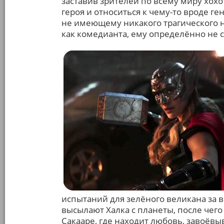
заставив зрителей по всему миру хох
героя и относиться к чему-то вроде г
не имеющему никакого трагического н
как комедианта, ему определённо не с
испытаний для зелёного великана за 
высылают Халка с планеты, после чего
Сакааре, где находит любовь, завоёвыв