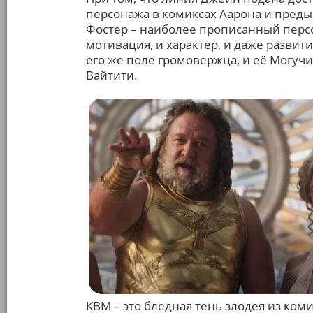
персонажа в комиксах Аарона и преды
Фостер – наиболее прописанный персо
мотивация, и характер, и даже развит
его же поле громовержца, и её Могуч
Вайтити.
КВМ – это бледная тень злодея из ко