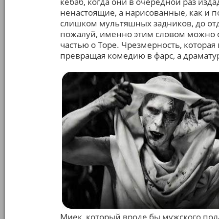
кебаб, когда они в очередной раз изд
ненастоящие, а нарисованные, как и п
слишком мультяшных задников, до от
пожалуй, именно этим словом можно о
частью о Торе. Чрезмерность, которая
превращая комедию в фарс, а драмату
Миек, который вроде бы мужского пола