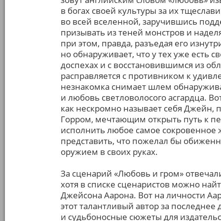
в богах своей культуры за их тщеслав
во всей вселенной, заручившись подд
призывать из теней монстров и надел
при этом, правда, разъедая его изнутр
но обнаруживает, что у тех уже есть с
доспехах и с восстановившимся из о
расправляется с противником к удивл
незнакомка снимает шлем обнаружива
и любовь светловолосого асгардца. Вот
как нескромно называет себя Джейн, 
Горром, мечтающим открыть путь к пе
исполнить любое самое сокровенное же
представить, что пожелал бы обиженн
оружием в своих руках.
За сценарий «Любовь и гром» отвечали
хотя в списке сценаристов можно найти
Джейсона Аарона. Вот на личности Аа
этот талантливый автор за последнее
и судьбоносные сюжеты для издательст