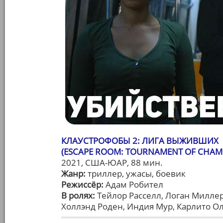
КЛАУСТРОФОБЫ 2: ЛИГА ВЫЖИВШИХ
(ESCAPE ROOM: TOURNAMENT OF CHAM
2021, США-ЮАР, 88 мин.
Жанр:
триллер, ужасы, боевик
Режиссёр:
Адам Робител
В ролях:
Тейлор Расселл, Логан Миллер
Холлэнд Роден, Индия Мур, Карлито О