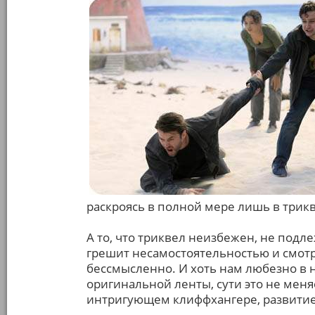
раскроясь в полной мере лишь в трик
А то, что триквел неизбежен, не под
грешит несамостоятельностью и смотре
бессмысленно. И хоть нам любезно в н
оригинальной ленты, сути это не меня
интригующем клиффхангере, развитие 