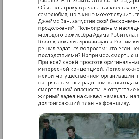
раньше. Вспомнить хотя бы легендарн
Обычно игроку в реальных квестах не
самолюбия, но в кино может случиться
Джеймс Ван, запустив свой бесконечны
продолжений. Полноправным наследни
молодого режиссёра Адама Робитела, п
Room», локализированную в России ки
решил задаться вопросом: что если н
последствиями? Например, смертью и
При всей своей простоте оригинальна
интересной концепцией. Легко можн
некой могущественной организации, 
напрягать мозги ради поиска выхода 
смертельной опасности. А отсутствие 
жирный задел на сиквел намекали на т
долгоиграющий план на франшизу.