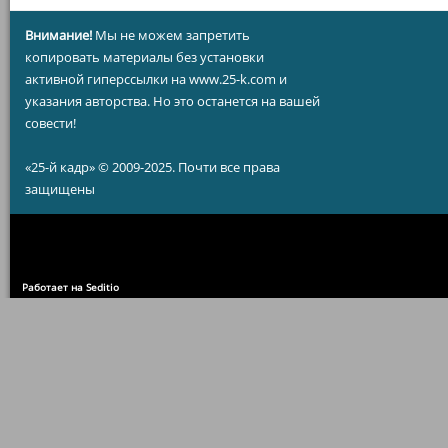
Внимание!
Мы не можем запретить
копировать материалы без установки
активной гиперссылки на www.25-k.com и
указания авторства. Но это останется на вашей
совести!
«25-й кадр» © 2009-2025. Почти все права
защищены
Работает на Seditio