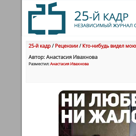
25-й кадр
/
Рецензии
/
Кто-нибудь видел мою
Автор: Анастасия Ивахнова
Разместил:
Анастасия Ивахнова