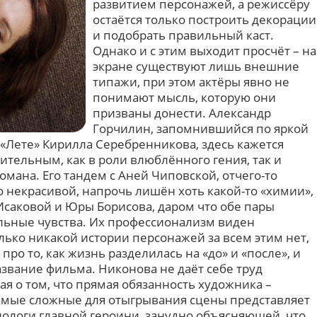
развитием персонажей, а режиссёру
остаётся только построить декорации
и подобрать правильный каст.
Однако и с этим выходит просчёт – на
экране существуют лишь внешние
типажи, при этом актёры явно не
понимают мысль, которую они
призваны донести. Александр
Горчилин, запомнившийся по яркой
 «Лете» Кирилла Серебренникова, здесь кажется
тельным, как в роли влюблённого гения, так и
мана. Его тандем с Аней Чиповской, отчего-то
 некрасивой, напрочь лишён хоть какой-то «химии»,
 Исаковой и Юры Борисова, даром что обе пары
льные чувства. Их профессионализм виден
лько никакой истории персонажей за всем этим нет,
о то, как жизнь разделилась на «до» и «после», и
звание фильма. Никонова не даёт себе труд
ая о том, что прямая обязанность художника –
 самые сложные для отыгрывания сцены представляет
ологи главной героини, занудно объясняющей, что