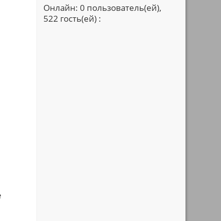
Онлайн: 0 пользователь(ей),
522 гость(ей) :
е