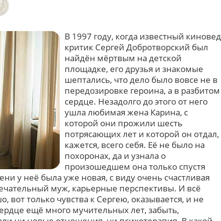
В 1997 году, когда известный киновед
критик Сергей Добротворский был
найдён мёртвым на детской
площадке, его друзья и знакомые
шептались, что дело было вовсе не в
передозировке героина, а в разбитом
сердце. Незадолго до этого от него
ушла любимая жена Карина, с
которой они прожили шесть
потрясающих лет и которой он отдал,
кажется, всего себя. Её не было на
похоронах, да и узнала о
произошедшем она только спустя
ени у неё была уже новая, с виду очень счастливая
ечательный муж, карьерные перспективы. И всё
, вот только чувства к Сергею, оказывается, и не
сердце ещё много мучительных лет, забыть,
али ни новые отношения, ни психотерапия. В какой-