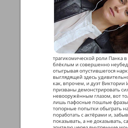
трагикомической роли Панка в
блёклым и совершенно неубеди
отыгрывая опустившегося нарко
выглядящей здесь удивительно
как, впрочем, и дуэт Виктории
призваны демонстрировать си
невооружённым глазом, вот то
лишь пафосные пошлые фразы пр
топорные попытки обыграть на
поработать с актёрами и, забыв
показывать, а не доказывать,
зрителю через внутренние мон