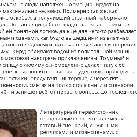
незнакомые люди напряжённо эмоционируют на
я максимально неловко. Примерно так же, как
ино о любви, а получивший странный набор мало
одов. Постановщица беспощадно кромсает оригинал,
 ей понятной логике, да ещё для чего-то разбавляет
ными сценами, как будто вышедшими из влажных
цатилетней девочки, на ночь прочитавшей творение
льму - Киру) обливают водой из поливальной машины,
 по мостовой навстречу приключениям. То умный и
а спящую любимую, немедленно делает тату с её
сцене, когда юная неопытная студенточка приходит к
очности киноведу взять интервью, а через пять
твенности, сметая на пол со стола книги и сценарии.
чён и запишет всё: от первого вопроса до последнег
Литературный первоисточник
представляет собой практически
готовый сценарий, с нужными
репликами и мизансценами, с