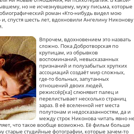
бывшему, но не исчезнувшему, мужу письма, которые
втобиографический роман «Кто-нибудь видел мою
 и, спустя шесть лет, вдохновили Ангелину Никонову
и.
Впрочем, вдохновением это назвать
сложно. Пока Добротворская по
крупицам, из обрывков
воспоминаний, невысказанных
признаний и полузабытых хрупких
ассоциаций создаёт мир сложных,
где-то больных, запутанных
отношений двоих людей,
режиссёр[ка] слюнявит палец и
перелистывает несколько страниц
зараз. В её вселенной нет места
полутонам и недосказанностям, да и
между строк Никонова читать явно н
вляет, что такое вообще возможно. Её фильм больше
чу старые студийные фотографии, которые зачем-то