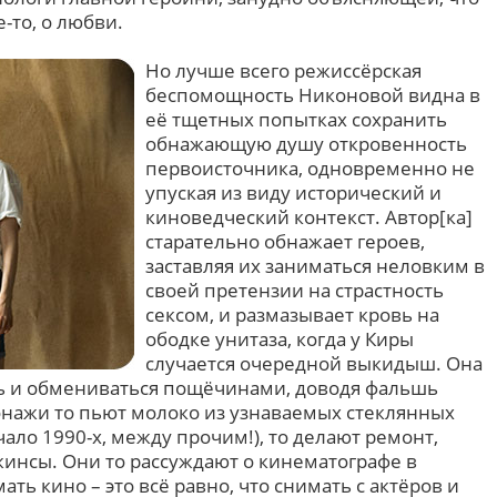
-то, о любви.
Но лучше всего режиссёрская
беспомощность Никоновой видна в
её тщетных попытках сохранить
обнажающую душу откровенность
первоисточника, одновременно не
упуская из виду исторический и
киноведческий контекст. Автор[ка]
старательно обнажает героев,
заставляя их заниматься неловким в
своей претензии на страстность
сексом, и размазывает кровь на
ободке унитаза, когда у Киры
случается очередной выкидыш. Она
ть и обмениваться пощёчинами, доводя фальшь
сонажи то пьют молоко из узнаваемых стеклянных
ачало 1990-х, между прочим!), то делают ремонт,
инсы. Они то рассуждают о кинематографе в
ть кино – это всё равно, что снимать с актёров и