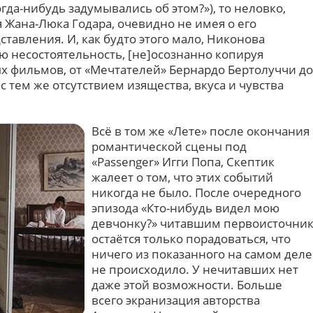
гда-нибудь задумывались об этом?»), то неловко,
 Жана-Люка Годара, очевидно не имея о его
тавления. И, как будто этого мало, Никонова
ю несостоятельность, [не]осознанно копируя
х фильмов, от «Мечтателей» Бернардо Бертолуччи до
 с тем же отсутствием изящества, вкуса и чувства
Всё в том же «Лете» после окончания
романтической сцены под
«Passenger» Игги Попа, Скептик
жалеет о том, что этих событий
никогда не было. После очередного
эпизода «Кто-нибудь видел мою
девчонку?» читавшим первоисточни
остаётся только порадоваться, что
ничего из показанного на самом деле
не происходило. У нечитавших нет
даже этой возможности. Больше
всего экранизация авторства