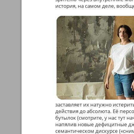
история, на самом деле, вообще
заставляет их натужно истери
действия до абсолюта. Её пер
бутылок (смотрите, у нас тут н
напялив новые дефицитные дж
семантическом дискурсе («снима