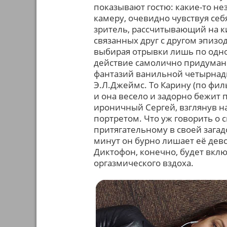
показывают гостю: какие-то 
камеру, очевидно чувствуя себ
зритель, рассчитывающий на к
связанных друг с другом эпиз
выбирая отрывки лишь по одной
действие самолично придуман
фантазий ванильной четырнад
Э.Л.Джеймс. То Карину (по фи
и она весело и задорно бежит
ироничный Сергей, взглянув н
портретом. Что уж говорить о 
притягательному в своей загад
минут он бурно лишает её девс
Диктофон, конечно, будет вклю
оргазмического вздоха.