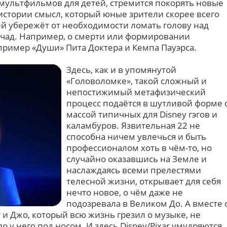
ультфильмов для детей, стремится покорять новые
истории смысл, который юные зрители скорее всего
ей убережёт от необходимости ломать голову над
чад. Например, о смерти или формировании
пример «Души» Пита Доктера и Кемпа Пауэрса.
Здесь, как и в упомянутой
«Головоломке», такой сложный и
непостижимый метафизический
процесс подаётся в шутливой форме 
массой типичных для Disney гэгов и
каламбуров. Язвительная 22 не
способна ничем увлечься и быть
профессионалом хоть в чём-то, но
случайно оказавшись на Земле и
наслаждаясь всеми прелестями
телесной жизни, открывает для себя
нечто новое, о чём даже не
подозревала в Великом До. А вместе 
т и Джо, который всю жизнь грезил о музыке, не
ло у него под носом. И здесь Disney/Pixar умудряются