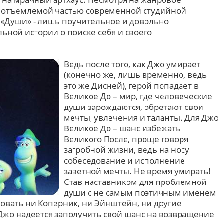
неотъемлемой частью современной студийной
а «Души» - лишь поучительное и довольно
ьной истории о поиске себя и своего
Ведь после того, как Джо умирает
(конечно же, лишь временно, ведь
это же Дисней), герой попадает в
Великое До – мир, где человеческие
души зарождаются, обретают свои
мечты, увлечения и таланты. Для Дж
Великое До – шанс избежать
Великого После, проще говоря
загробной жизни, ведь на носу
собеседование и исполнение
заветной мечты. Не время умирать!
Став наставником для проблемной
души с не самым поэтичным именем
ровать ни Коперник, ни Эйнштейн, ни другие
Джо надеется заполучить свой шанс на возвращение