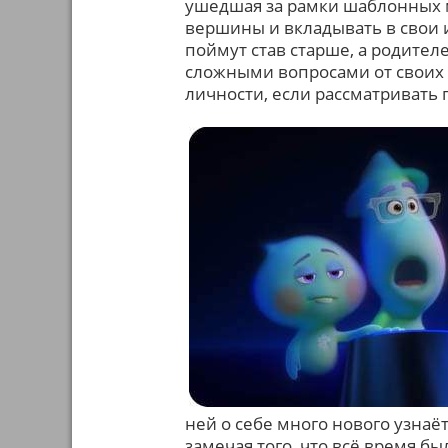
ушедшая за рамки шаблонных м
вершины и вкладывать в свои 
поймут став старше, а родител
сложными вопросами от своих 
личности, если рассматривать 
ней о себе много нового узнаё
замечая того, что всё время бы