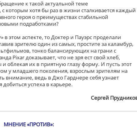
бращение к такой актуальной теме
с которым хотя бы раз в жизни сталкивается каждый
лавного героя о преимуществах стабильной
зовыми подработками?
» в этом аспекте, то Доктер и Пауэрс проделали
авив зрителю один из самых, простите за каламбур,
ьтфильмов, тонко балансирующих на грани с
да Pixar доказывает, что не зря ест свой хлеб,
 облекая их в приятную глазу форму. И пусть этот
том у младшего поколения, взрослым зрителям на
ь внимание, ведь в Джо Гарднере себя узнает
я добиться успеха в карьере.
Сергей Пруднико
МНЕНИЕ «ПРОТИВ»: