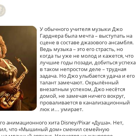
У обычного учителя музыки Джо
Гарднера была мечта – выступать на
сцене в составе джазового ансамбля.
Ведь музыка – это его страсть, но
когда ты уже не молод и кажется, что
лучшие годы позади, добиться успеха
в таком непростом деле – трудная
задача. Но Джо улыбается удача и его
талант замечают. Окрылённый
внезапным успехом, Джо несётся
домой, не замечая ничего вокруг,
проваливается в канализационный
люк и… умирает.
го анимационного хита Disney/Pixar «Душа». Нет,
ешил, что «Мышиный дом» сменил семейную
 на мрачный артхаус. Несмотря на жанровое