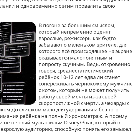
планки и одновременно с этим провалить свою
В погоне за большим смыслом,
который непременно оценят
взрослые, режиссёры как будто
забывают о маленьком зрителе, для
которого всё происходящее на экран
оказывается малопонятным и
попросту скучным. Ведь, откровенно
говоря, среднестатистический
ребёнок 10-12 лет едва ли станет
сопереживать чернокожему мужчин
с котом, который не может получить
работу своей мечты из-за своей
скоропостижной смерти, а чехарды с
м До слишком мало для удержания и без того
внимания ребёнка на полный хронометраж. А посему
ли не первый мультфильм Disney/Pixar, который в
 взрослую аудиторию, способную понять его замысел