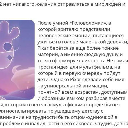
22 нет никакого желания отправляться в мир людей и
После умной «Головоломки», в
которой зрителю представили
человеческие эмоции, пытающиеся
ужиться в голове маленькой девочки
Pixar берётся за еще более тонкие
материи, а именно людскую душу и
то, что формирует личность. Не самая
простая идея для мультфильма, на
который в первую очередь пойдут
дети. Однако Pixar сделали себе имя
на универсальной анимации,
понятной всем возрастам, доступным
и образным языком разбирая вместе
ы, которым в весёлых мультфильмах вроде бы нет
еля ностальгировать по ушедшему детству с
 внимание на трудности быть отцом-одиночкой в
проблеме инвалидности в его сиквеле. Студия, давн