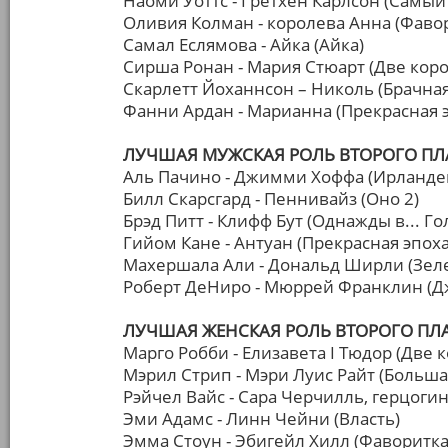
Наоми Уоттс - Гретхен Карлсон (Самый
Оливия Колман - королева Анна (Фаво
Самал Еслямова - Айка (Айка)
Сирша Ронан - Мария Стюарт (Две кор
Скарлетт Йоханнсон – Николь (Брачная
Фанни Ардан - Марианна (Прекрасная 
ЛУЧШАЯ МУЖСКАЯ РОЛЬ ВТОРОГО ПЛ
Аль Пачино - Джимми Хоффа (Ирланде
Билл Скарсгард - Пеннивайз (Оно 2)
Брэд Питт - Клифф Бут (Однажды в... Г
Гийом Кане - Антуан (Прекрасная эпоха
Махершала Али - Дональд Ширли (Зеле
Роберт ДеНиро - Мюррей Франклин (Д
ЛУЧШАЯ ЖЕНСКАЯ РОЛЬ ВТОРОГО ПЛ
Марго Робби - Елизавета I Тюдор (Две 
Мэрил Стрип - Мэри Луис Райт (Больша
Рэйчел Вайс - Сара Черчилль, герцоги
Эми Адамс - Линн Чейни (Власть)
Эмма Стоун - Эбигейл Хилл (Фаворитка