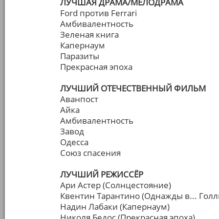
ЛУЧШАЯ ДРАМА/МЕЛОДРАМА
Ford против Ferrari
Амбивалентность
Зеленая книга
Капернаум
Паразиты
Прекрасная эпоха
ЛУЧШИЙ ОТЕЧЕСТВЕННЫЙ ФИЛЬМ
Аванпост
Айка
Амбивалентность
Завод
Одесса
Союз спасения
ЛУЧШИЙ РЕЖИССЁР
Ари Астер (Солнцестояние)
Квентин Тарантино (Однажды в... Голл
Надин Лабаки (Капернаум)
Николя Бедос (Прекрасная эпоха)