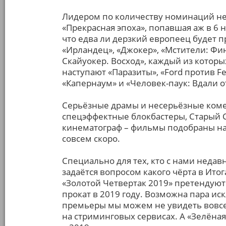
Лидером по количеству номинаций не
«Прекрасная эпоха», попавшая аж в 6
что едва ли дерзкий европеец будет п
«Ирландец», «Джокер», «Мстители: Фин
Скайуокер. Восход», каждый из которы
наступают «Паразиты», «Ford против Fer
«Капернаум» и «Человек-паук: Вдали 
Серьёзные драмы и несерьёзные ком
спецэффектные блокбастеры, Старый С
кинематограф – фильмы подобраны на 
совсем скоро.
Специально для тех, кто с нами недавн
задаётся вопросом какого чёрта в Итог
«Золотой Четвертак 2019» претендую
прокат в 2019 году. Возможна пара и
премьеры мы можем не увидеть вовсе
на стриминговых сервисах. А «Зелёна