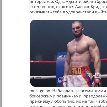
интереснее. Однажды эти ребята брос
естественно, окажется Адонис Крид, к
отказывать себе в удовольствии выйт
must go on. Наблюдать за всеми эти
боксёрскими поединками, преодолен
прежнему любопытно, но не так, чтоб
пантеры завоёвывает чемпионский титу