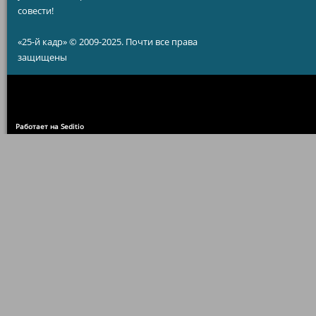
совести!
«25-й кадр» © 2009-2025. Почти все права
защищены
Работает на Seditio