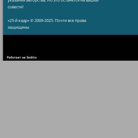
указания авторства. Но это останется на вашей
совести!
«25-й кадр» © 2009-2025. Почти все права
защищены
Работает на Seditio