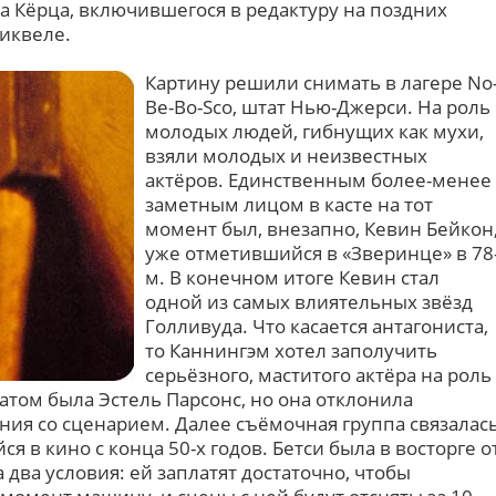
а Кёрца, включившегося в редактуру на поздних
сиквеле.
Картину решили снимать в лагере No
Be-Bo-Sco, штат Нью-Джерси. На роль
молодых людей, гибнущих как мухи,
взяли молодых и неизвестных
актёров. Единственным более-менее
заметным лицом в касте на тот
момент был, внезапно, Кевин Бейкон
уже отметившийся в «Зверинце» в 78
м. В конечном итоге Кевин стал
одной из самых влиятельных звёзд
Голливуда. Что касается антагониста,
то Каннингэм хотел заполучить
серьёзного, маститого актёра на роль
атом была Эстель Парсонс, но она отклонила
ия со сценарием. Далее съёмочная группа связалас
я в кино с конца 50-х годов. Бетси была в восторге о
 два условия: ей заплатят достаточно, чтобы