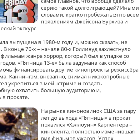
самое главное, что вообще сделало
серию такой долгоиграющей? Иными
словами, кратко пробежаться по всем
появлениям Джейсона Вурхиза и
ский экскурс.
ыла выпущена в 1980-м году и, можно сказать, не
 В конце 70-х – начале 80-х Голливуд захлестнуло
фильмам жанра хоррор, который был в упадке со
годов. «Пятница 13-е» была задумана как способ
помочь финансировать другие кинопроекты режиссёра
ма. Каннингэм, внезапно, снимал никзкопробные
тел укрепиться в мейнстриме и создать
обную охватить большую аудиторию и,
 в прокате.
На рынке киноновинок США за пару
лет до выхода «Пятницы» в прокат
появился «Хэллоуин» Карпентера –
кинолента, полностью изменившая
вид фильмов ужасов. Успех