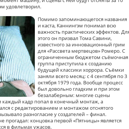
момент машину, и сцены с ней будут отсняты за 10
эм удовлетворил.
Помимо запоминающегося названия
и каста, Каннингэм понимал всю
важность практических эффектов. Дл
этого он призвал Тома Савини,
известного за инновационный грим
для «Рассвета мертвецов» Ромеро. С
ограниченным бюджетом съёмочная
группа приступила к созданию
будущей классики хоррора. Съёмки
заняли всего месяц: с 4 сентября по 3
октября 1979 года. Вообще процесс
был довольно гладким и при этом
безалаберным: многие сцены
и каждый кадр попал в конечный монтаж, а
ался с редактированием и монтажом отснятого
вызывало разногласие у создателей – финал.
не прогадал: концовка первой «Пятницы» является
ся в фильмах ужасов.