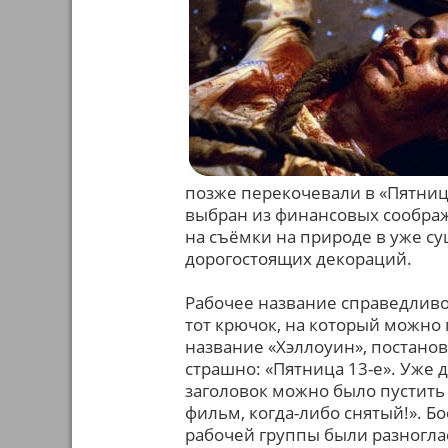
позже перекочевали в «Пятницу
выбран из финансовых соображ
на съёмки на природе в уже с
дорогостоящих декораций.
Рабочее название справедливо
тот крючок, на который можно 
название «Хэллоуин», постано
страшно: «Пятница 13-е». Уже 
заголовок можно было пустить 
фильм, когда-либо снятый!». Б
рабочей группы были разногла