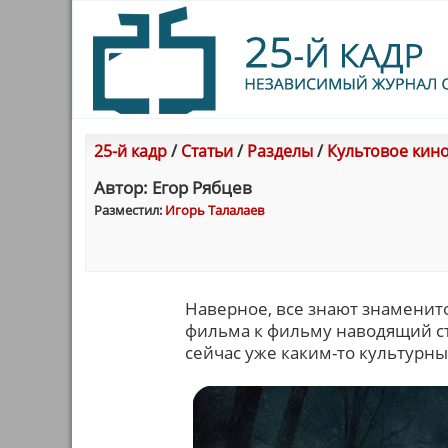
25-й кадр
/
Статьи
/
Разделы
/
Культовое кин
Автор: Егор Рябцев
Разместил:
Игорь Талалаев
Наверное, все знают знаменито
фильма к фильму наводящий ст
сейчас уже каким-то культурн