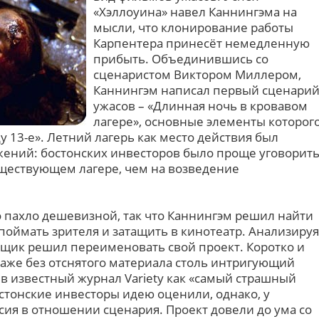
«Хэллоуина» навел Каннингэма на
мысли, что клонирование работы
Карпентера принесёт немедленную
прибыть. Объединившись со
сценаристом Виктором Миллером,
Каннингэм написал первый сценари
ужасов – «Длинная ночь в кровавом
лагере», основные элементы которог
 13-е». Летний лагерь как место действия был
ений: бостонских инвесторов было проще уговорит
уществующем лагере, чем на возведение
 пахло дешевизной, так что Каннингэм решил найти
поймать зрителя и затащить в кинотеатр. Анализируя
вщик решил переименовать свой проект. Коротко и
даже без отснятого материала столь интригующий
в известный журнал Variety как «самый страшный
остонские инвесторы идею оценили, однако, у
сия в отношении сценария. Проект довели до ума со