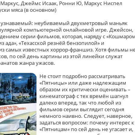
 Маркус, Джеймс Исаак, Ронни Ю, Маркус Ниспел
ски мяса (в основном)
но узнаваемый: неубиваемый двухметровый маньяк
популярной компьютерной онлайновой игре. Джейсон,
ждением серии фильмов, которая, наряду с «Кошмаро
из ада», «Техасской резнёй бензопилой» и
 из самых известных хоррор-франшиз. Хотя фильмы н
ов, по сей день картины из этой линейки служат
анатов жанра ужасов.
Не стоит подробно рассматривать
«Пятницы» или даже надлежащим
образом их критически оценивать –
кинематограф с тех времён шагнул
далеко вперед, так что любой из
фильмов серии выглядит сегодня
немного наивно. Следует, наверное,
задаться вопросом: почему интерес к
«Пятницам» по сей день не угасает и,