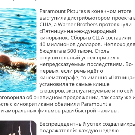
Paramount Pictures в конечном итоге
выступила дистрибьютором проекта 
США, а Warner Brothers протолкнули
«Пятницу» на международный
кинорынок. Сборы в США составили
40 миллионов долларов. Неплохо дл
бюджета в 500 тысяч. Столь
оглушительный успех привёл к
непредсказуемым последствиям. Во-
первых, если речь идёт о
кинематографе, то именно «Пятница»
установила те самые клише
слэшеров, эксплуатируемые и по сей
 заговорила об очевидном продолжении, так сразу же 
сте с кинокритиками обвинили Paramount в
 и аморальных фильмов ради быстрой наживы.
Беспрецедентный успех создал вихр
подражателей: каждую неделю