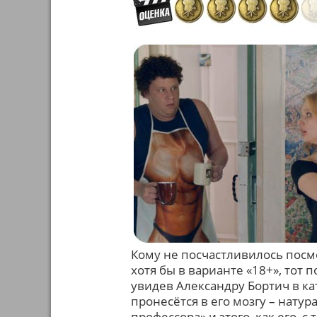
Кому не посчастливилось посмо
хотя бы в варианте «18+», тот
увидев Александру Бортич в ка
пронесётся в его мозгу – нату
профессора» и этого, как его, с