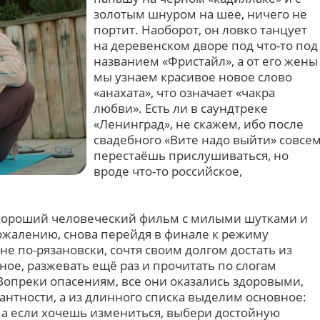
золотым шнуром на шее, ничего не
портит. Наоборот, он ловко танцует
на деревенском дворе под что-то под
названием «Фристайл», а от его жены
мы узнаем красивое новое слово
«анахата», что означает «чакра
любви». Есть ли в саундтреке
«Ленинград», не скажем, ибо после
свадебного «Вите надо выйти» совсе
перестаёшь прислушиваться, но
вроде что-то российское,
 хороший человеческий фильм с милыми шутками и
ожалению, снова перейдя в финале к режиму
не по-рязановски, сочтя своим долгом достать из
ное, разжевать ещё раз и прочитать по слогам
опреки опасениям, все они оказались здоровыми,
антности, а из длинного списка выделим основное:
, а если хочешь измениться, выбери достойную