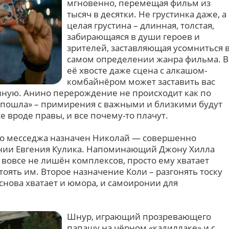
мгновенно, перемещая фильм из
тысяч в десятки. Не грустинка даже, а
целая грустина – длинная, толстая,
забирающаяся в души героев и
зрителей, заставляющая усомниться 
самом определении жанра фильма. В
её хвосте даже сцена с алкашом-
комбайнёром может заставить вас
енную. Анино перерождение не происходит как по
и пошла» – примирения с важными и близкими будут
 вроде правы, и все почему-то плачут.
о месседжа назначен Николай — совершенно
нии Евгения Кулика. Напоминающий Джону Хилла
вовсе не лишён комплексов, просто ему хватает
ять им. Второе назначение Коли – разгонять тоску
 снова хватает и юмора, и самоиронии для
Шнур, играющий прозревающего
папашу на чёрном «кадиллаке» и с