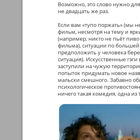
Возможно, это слово нужно дл
не двадцать же раз.
Если вам «тупо поржать» (мы н
фильм, несмотря на тему и яр
(например, никто не пьёт пив
фильма), ситуации по больше
предположить у человека бере
ситуация). Искусственные гэги
заступили на чужую территори
попыток придумать новое назв
мальски смешного. Забавно об
психологическое противостояни
ничего такая комедия, одна из 