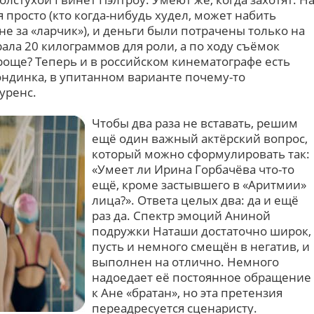
 просто (кто когда-нибудь худел, может набить
, не за «ларчик»), и деньги были потрачены только на
ала 20 килограммов для роли, а по ходу съёмок
роще? Теперь и в российском кинематографе есть
ондинка, в упитанном варианте почему-то
уренс.
Чтобы два раза не вставать, решим
ещё один важный актёрский вопрос,
который можно сформулировать так:
«Умеет ли Ирина Горбачёва что-то
ещё, кроме застывшего в «Аритмии»
лица?». Ответа целых два: да и ещё
раз да. Спектр эмоций Аниной
подружки Наташи достаточно широк,
пусть и немного смещён в негатив, и
выполнен на отлично. Немного
надоедает её постоянное обращение
к Ане «братан», но эта претензия
переадресуется сценаристу.