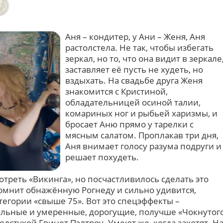
Аня – кондитер, у Ани – Женя, Аня
растолстела. Не так, чтобы избегать
зеркал, но то, что она видит в зеркале
заставляет её пусть не худеть, но
вздыхать. На свадьбе друга Женя
знакомится с Кристиной,
обладательницей осиной талии,
комариных ног и рыбьей харизмы, и
бросает Аню прямо у тарелки с
мясным салатом. Проплакав три дня,
Аня внимает голосу разума подруги и
решает похудеть.
треть «Викинга», но посчастливилось сделать это
 помнит обнажённую Рогнеду и сильно удивится,
тегории «свыше 75». Вот это спецэффекты –
ральные и умеренные, дорогущие, получше «Чокнутог
 толстухой Гвинет Пэлтроу. Умеют же, когда захотят. Н