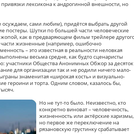
я привязки лексикона к андрогинной внешности, но
е осуждаем, сами любим), придётся выбрать другой
кие постеры. Шутки по большей части человеческие
о жопой, как в предваряющем фильм трейлере другог
й части жизненные (например, ошибочно
менность – это известная в реальности неловкая
 выполнены весьма средне, как будто сценаристы
ю: участники Общества Анонимных Обжор за десяток
ание для организации так и не родили ничего мало-
ыграны знаменитая «широкая кость» и визуально-
е героини и торта. Одним словом, казалось бы,
тысяч.
Но не тут-то было. Неизвестно, кто
конкретно виноват – человечность,
жизненность или актёрские харизмы,
но первое же переключение на
рязановскую грустинку срабатывает