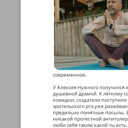
современное.
У Алексея Нужного получился
душевной драмой. К лёгкому с
комедии, создатели поступили 
зрительского рта уже разжёван
предельно понятные посылы. В
никакой протестной антитолер
люби себя таким какой ты есть