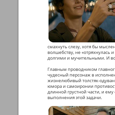
смахнуть слезу, хотя бы мысл
волшебству, не «отряхнулась 
долгими и мучительными. И все
Главным проводником главног
чудесный персонаж в исполне
жизнелюбивый толстяк-одуван 
юмора и самоиронии противосто
длинной грустной части, и ему
выполнения этой задачи.