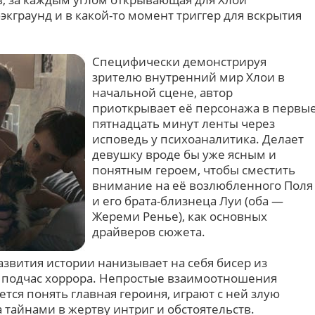
экграунд и в какой-то момент триггер для вскрытия
Специфически демонстрируя
зрителю внутренний мир Хлои в
начальной сцене, автор
приоткрывает её персонажа в первы
пятнадцать минут ленты через
исповедь у психоаналитика. Делает
девушку вроде бы уже ясным и
понятным героем, чтобы сместить
внимание на её возлюбленного Поля
и его брата-близнеца Луи (оба —
Жереми Ренье), как основных
драйверов сюжета.
звития истории нанизывает на себя бисер из
 и подчас хоррора. Непростые взаимоотношения
тся понять главная героиня, играют с ней злую
 тайнами в жертву интриг и обстоятельств.