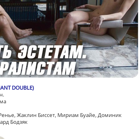
ANT DOUBLE)
н.
ама
Ренье, Жаклин Биссет, Мириам Буайе, Доминик
ард Бодзяк