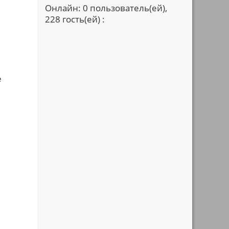
Онлайн: 0 пользователь(ей),
228 гость(ей) :
е