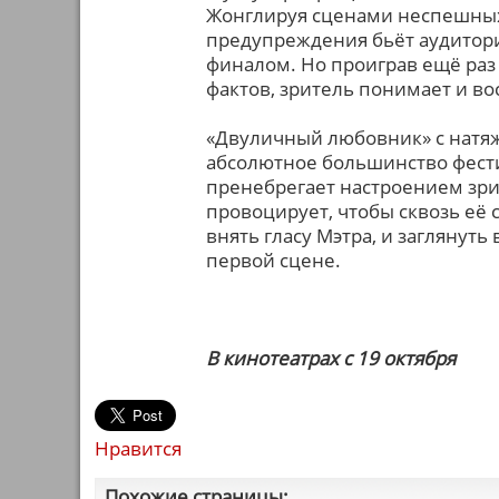
Жонглируя сценами неспешных 
предупреждения бьёт аудитор
финалом. Но проиграв ещё раз
фактов, зритель понимает и в
«Двуличный любовник» с натяж
абсолютное большинство фести
пренебрегает настроением зрит
провоцирует, чтобы сквозь её 
внять гласу Мэтра, и заглянуть
первой сцене.
В кинотеатрах с 19 октября
Нравится
Похожие страницы: