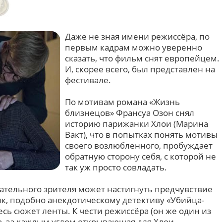
Даже не зная имени режиссёра, по
первым кадрам можно уверенно
сказать, что фильм снят европейцем.
И, скорее всего, был представлен на
фестивале.
По мотивам романа «Жизнь
близнецов» Франсуа Озон снял
историю парижанки Хлои (Марина
Вакт), что в попытках понять мотивы
своего возлюбленного, пробуждает
обратную сторону себя, с которой не
так уж просто совладать.
ательного зрителя может настигнуть предчувствие
к, подобно анекдотическому детективу «Убийца-
есь сюжет ленты. К чести режиссёра (он же один из
в, за каждым углом открывающая для Хлои