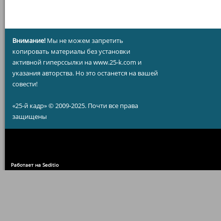
Внимание!
Мы не можем запретить
копировать материалы без установки
активной гиперссылки на www.25-k.com и
указания авторства. Но это останется на вашей
совести!
«25-й кадр» © 2009-2025. Почти все права
защищены
Работает на Seditio