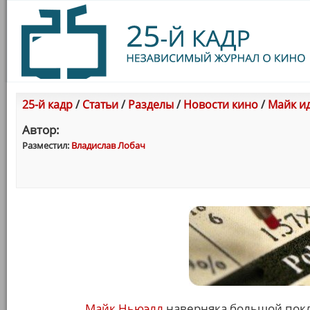
25-й кадр
/
Статьи
/
Разделы
/
Новости кино
/
Майк ид
Автор:
Разместил:
Владислав Лобач
Майк Ньюэлл
наверняка большой покл