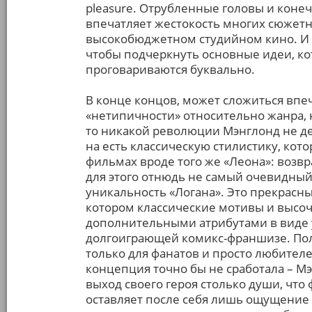
pleasure. Отрубленные головы и конеч
впечатляет жестокость многих сюжет
высокобюджетном студийном кино. И вс
чтобы подчеркнуть основные идеи, кот
проговариваются буквально.
В конце концов, может сложиться впеч
«нетипичности» относительно жанра, но
то никакой революции Мэнглонд не дел
на есть классическую стилистику, кот
фильмах вроде того же «Леона»: возвра
для этого отнюдь не самый очевидный
уникальность «Логана». Это прекрасн
котором классические мотивы и высо
дополнительными атрибутами в виде у
долгоиграющей комикс-франшизе. Пол
только для фанатов и просто любителе
концепция точно бы не сработала – 
выход своего героя столько души, что 
оставляет после себя лишь ощущение