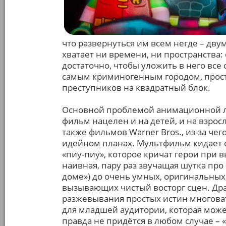
что развернуться им всем негде – дв
хватает ни времени, ни пространства:
достаточно, чтобы уложить в него все 
самым криминогенным городом, прост
преступников на квадратный блок.
Основной проблемой анимационной ле
фильм нацелен и на детей, и на взросл
также фильмов Warner Bros., из-за че
идейном планах. Мультфильм кидает о
«пиу-пиу», которое кричат герои при в
наивная, пару раз звучащая шутка про
доме») до очень умных, оригинальны
вызывающих чистый восторг сцен. Др
разжевывания простых истин многоват
для младшей аудитории, которая может
правда не придётся в любом случае – 