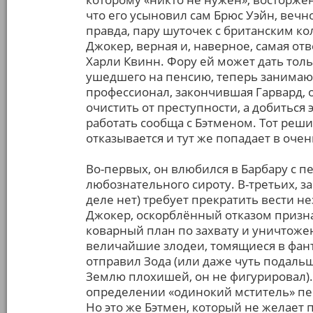
что его усыновил сам Брюс Уэйн, веч
правда, пару шуточек с британским к
Джокер, верная и, наверное, самая от
Харли Квинн. Фору ей может дать толь
ушедшего на пенсию, теперь занимающ
профессионал, закончившая Гарвард, 
очистить от преступности, а добиться 
работать сообща с Бэтменом. Тот реш
отказывается и тут же попадает в оч
Во-первых, он влюбился в Барбару с п
любознательного сироту. В-третьих, 
деле нет) требует прекратить вести н
Джокер, оскорблённый отказом призна
коварный план по захвату и уничтоже
величайшие злодеи, томящиеся в фант
отправил Зода (или даже чуть подальш
Землю плохишей, он не фигурировал).
определении «одинокий мститель» пе
Но это же Бэтмен, который не желает п