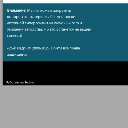
Внимание!
Мы не можем запретить
копировать материалы без установки
активной гиперссылки на www.25-k.com и
указания авторства. Но это останется на вашей
совести!
«25-й кадр» © 2009-2025. Почти все права
защищены
Работает на Seditio