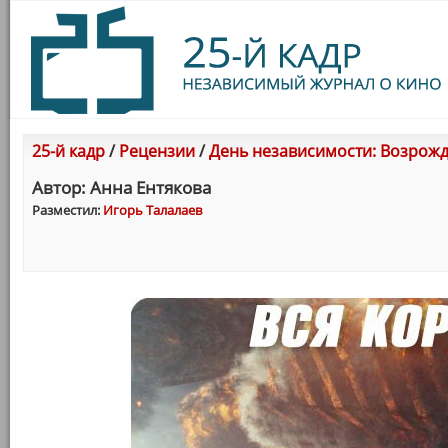
25-й кадр
/
Рецензии
/
День независимости: Возрожде
Автор: Анна Ентякова
Разместил:
Игорь Талалаев