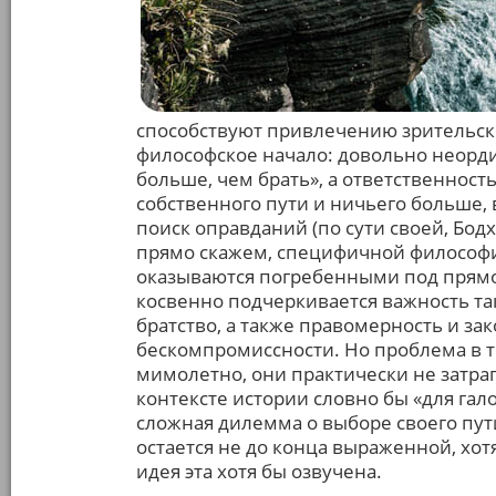
способствуют привлечению зрительско
философское начало: довольно неорди
больше, чем брать», а ответственност
собственного пути и ничьего больше,
поиск оправданий (по сути своей, Бод
прямо скажем, специфичной философии
оказываются погребенными под прямо
косвенно подчеркивается важность так
братство, а также правомерность и з
бескомпромиссности. Но проблема в т
мимолетно, они практически не затра
контексте истории словно бы «для гал
сложная дилемма о выборе своего пут
остается не до конца выраженной, хот
идея эта хотя бы озвучена.