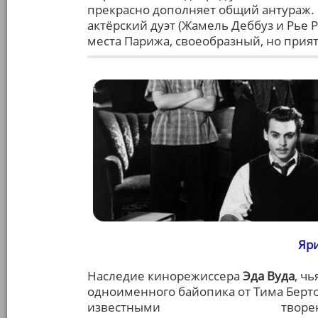
прекрасно дополняет общий антураж. 
актёрский дуэт (Жамель Деббуз и Рье
места Парижа, своеобразный, но прия
Яри
Наследие кинорежиссера
Эда Вуда
, ч
одноименного байопика от Тима Берто
известными
надругательствами
творен