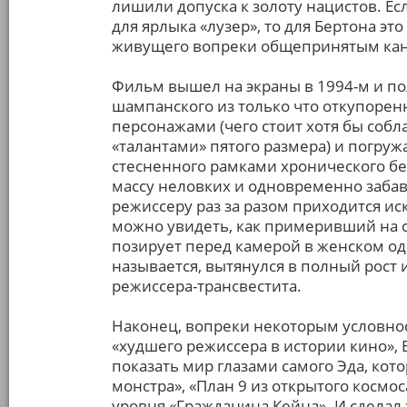
лишили допуска к золоту нацистов. Ес
для ярлыка «лузер», то для Бертона э
живущего вопреки общепринятым кан
Фильм вышел на экраны в 1994-м и по
шампанского из только что откупоре
персонажами (чего стоит хотя бы со
«талантами» пятого размера) и погруж
стесненного рамками хронического без
массу неловких и одновременно забав
режиссеру раз за разом приходится иск
можно увидеть, как примеривший на 
позирует перед камерой в женском од
называется, вытянулся в полный рост 
режиссера-трансвестита.
Наконец, вопреки некоторым условно
«худшего режиссера в истории кино», 
показать мир глазами самого Эда, кот
монстра», «План 9 из открытого космо
уровня «Гражданина Кейна». И сдела