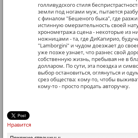
голливудского стиля беспристрастност
земли под ногами муж, пытается разб
с финалом "Бешеного быка", где раз
истинную омерзительность своей нат
хронометража сцена - некоторые из 
ножницами - та, где ДиКапирио, будуч
"Lamborgini" и чудом доезжает до свое
уже позже узнает, что разнес свой дор
собственную жизнь, пребывая не в бл
долларом. По сути, эта поездка и симв
выбор остановиться, оглянуться и од
срез общества: кому-то, чтобы выживат
кому-то - просто продать авторучку.
Нравится
Похожие страницы: