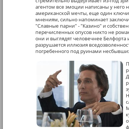
стремительно выдергивает из-под зрит
агентом все эмоции написаны у него н
американской мечты, еще один ключик
мнениям, сильно напоминает заключит
"Славные парни" - "Казино" и собствен
перечисленных опусов никто не роман
они и выглядят человечнее Белфорта и
разрушается иллюзия вседозволенност
погребенного под руинами несбывших
П
р
Д
р
з
Н
с
М
к
о
ф