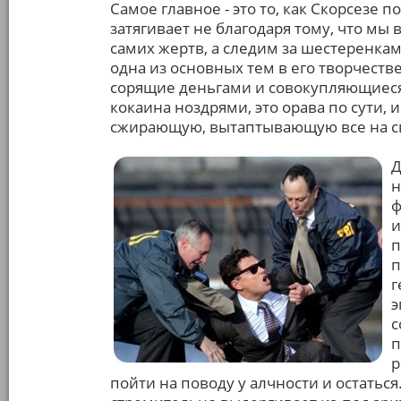
Самое главное - это то, как Скорсезе 
затягивает не благодаря тому, что мы 
самих жертв, а следим за шестеренка
одна из основных тем в его творчеств
сорящие деньгами и совокупляющиеся 
кокаина ноздрями, это орава по сути, 
сжирающую, вытаптывающую все на с
Д
н
ф
и
п
п
г
э
с
п
р
пойти на поводу у алчности и остаться