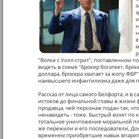
з
з
и
н
н
е
м
р
"Волке с Уолл-стрит", поставленном п
видеть в схеме "Брокер богатеет, броке
доллара, брокера хватает за жопу ФБР
наивысшего инфантилизма даже для п
Рассказ от лица самого Белфорта, и в 
истоков до финальной главы в жизни 
продавца, чей персонаж подан так, чт
ненавидеть - тоже. Быстрый взлет по 
тотальное уничтожение моральной плос
же пережили и его последователи, До
временем приобретшие навык впарить