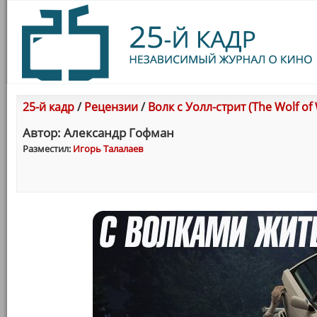
25-й кадр
/
Рецензии
/
Волк с Уолл-стрит (The Wolf of 
Автор: Александр Гофман
Разместил:
Игорь Талалаев