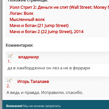
Уолл Стрит 2: Деньги не спят (Wall Street: Money 
Логан: Волк
Мысленный волк
Мачо и ботан (21 Jump Street)
Мачо и ботан 2 (22 Jump Street), 2014
Комментарии:
владимир
1.
да в ламборджини он лез а не в феррари
Игорь Талалаев
2.
А ведь и правда. Исправили, спасибо.
Внимание!
Мы не можем запретить