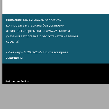
Внимание!
Мы не можем запретить
копировать материалы без установки
активной гиперссылки на www.25-k.com и
указания авторства. Но это останется на вашей
совести!
«25-й кадр» © 2009-2025. Почти все права
защищены
Работает на Seditio