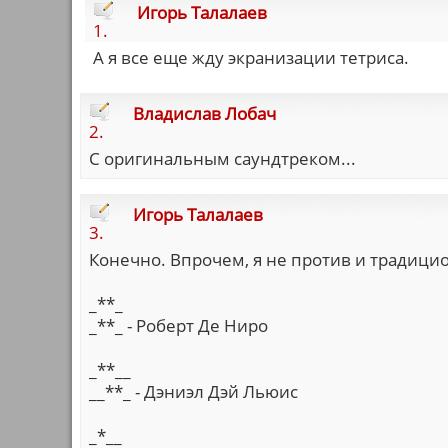
Игорь Талалаев
1.
А я все еще жду экранизации тетриса.
Владислав Лобач
2.
С оригинальным саундтреком...
Игорь Талалаев
3.
Конечно. Впрочем, я не против и традици
_**_
_**_ - Роберт Де Ниро
_**__
__**_ - Дэниэл Дэй Льюис
_*__