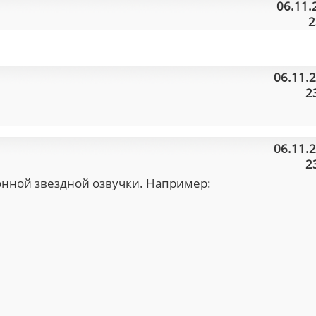
06.11.
2
06.11.
2
06.11.
2
онной звездной озвучки. Например: