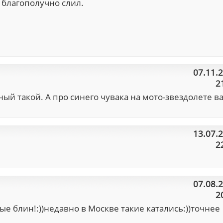
 благополучно слил.
07.11.
2
ьный такой. А про синего чувака на мото-звездолете в
13.07.
2
07.08.
2
ые блин!:))недавно в Москве такие катались:))точнее