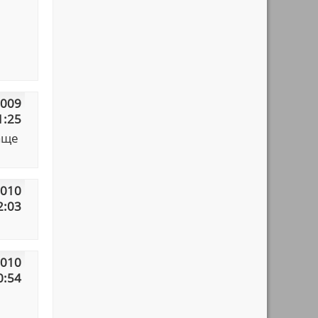
2009
1:25
аще
2010
2:03
2010
0:54