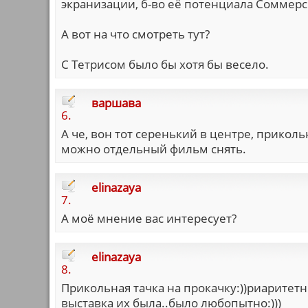
экранизации, б-во её потенциала Соммерс
А вот на что смотреть тут?
С Тетрисом было бы хотя бы весело.
варшава
6.
А че, вон тот серенький в центре, прикол
можно отдельный фильм снять.
elinazaya
7.
А моё мнение вас интересует?
elinazaya
8.
Прикольная тачка на прокачку:))риаритетн
выставка их была..было любопытно:)))