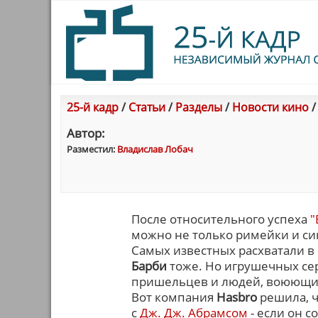
25-й кадр
/
Статьи
/
Разделы
/
Новости кино
Автор:
Разместил:
Владислав Лобач
После относительного успеха
"
можно не только римейки и си
Самых известных расхватали в
Барби
тоже. Но игрушечных сер
пришельцев и людей, воюющих 
Вот компания
Hasbro
решила, ч
с
Дж. Дж. Абрамсом
- если он с