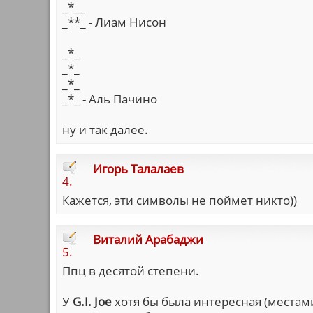
_*__
_**_ - Лиам Нисон
_*_
_*_
_*_
_*_ - Аль Пачино
ну и так далее.
Игорь Талалаев
4.
Кажется, эти символы не поймет никто))
Виталий Арабаджи
5.
Ппц в десятой степени.
У
G.I. Joe
хотя бы была интересная (местами)