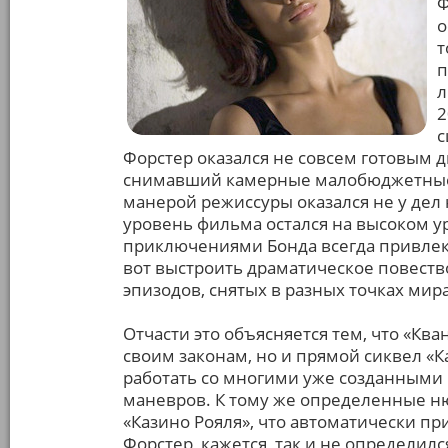
Ф
о
т
п
л
2
с
Форстер оказался не совсем готовым 
снимавший камерные малобюджетные 
манерой режиссуры оказался не у дел
уровень фильма остался на высоком у
приключениями Бонда всегда привлека
вот выстроить драматическое повест
эпизодов, снятых в разных точках мира
Отчасти это объясняется тем, что «Кв
своим законам, но и прямой сиквел «К
работать со многими уже созданными 
маневров. К тому же определенные н
«Казино Рояля», что автоматически п
Форстер, кажется, так и не определился