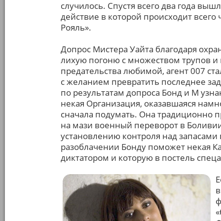
случилось. Спустя всего два года вышл
действие в которой происходит всего 
Рояль».
Допрос Мистера Уайта благодаря охра
лихую погоню с множеством трупов и
предательства любимой, агент 007 ст
с желанием превратить последнее зад
по результатам допроса Бонд и М узн
некая Организация, оказавшаяся намн
сначала подумать. Она традиционно п
на мази военный переворот в Боливии
установлению контроля над запасами
разоблачении Бонду поможет некая Ка
диктатором и которую в постель спецаг
Е
в
ф
«