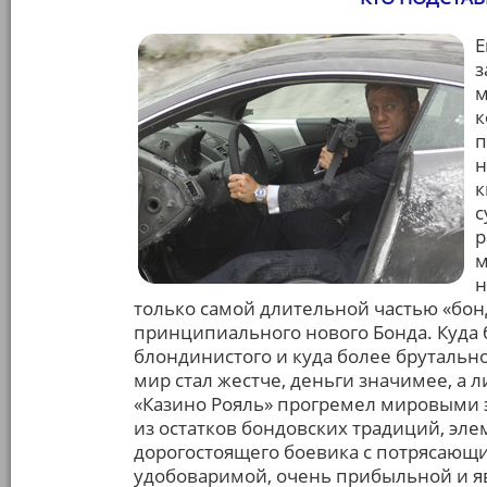
Е
з
м
к
п
н
к
с
р
м
н
только самой длительной частью «бон
принципиального нового Бонда. Куда 
блондинистого и куда более бруталь
мир стал жестче, деньги значимее, а
«Казино Рояль» прогремел мировыми 
из остатков бондовских традиций, эл
дорогостоящего боевика с потрясающ
удобоваримой, очень прибыльной и я