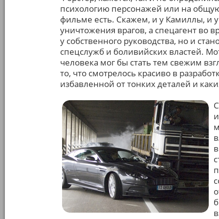
психологию персонажей или на общую 
фильме есть. Скажем, и у Камиллы, и
уничтожения врагов, а спецагент во в
у собственного руководства, но и ста
спецслужб и боливийских властей. Мо
человека мог бы стать тем свежим вз
то, что смотрелось красиво в разрабо
избавленной от тонких деталей и как
С
и
м
в
в
с
п
с
о
б
в