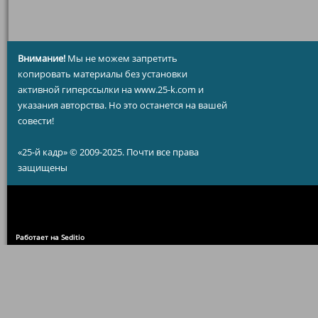
Внимание!
Мы не можем запретить
копировать материалы без установки
активной гиперссылки на www.25-k.com и
указания авторства. Но это останется на вашей
совести!
«25-й кадр» © 2009-2025. Почти все права
защищены
Работает на Seditio