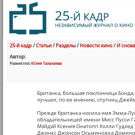
25-й кадр
/
Статьи
/
Разделы
/
Новости кино
/
И снов
Автор:
Разместил:
Юлия Талалаева
Британка, большая поклонница Бонда
лучших, по ее мнению, спутниц Джейм
Прежде британка носила имя Эмма-Луи
обладательницей имени Мисс Пусси Га
Мэйдэй Ксения Онатопп Холли Гудхед 
Джинкс Джонсон Осьминожка Домино М