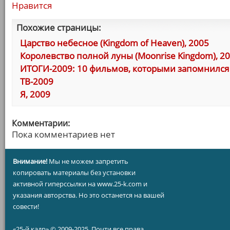
Нравится
Похожие страницы:
Царство небесное (Kingdom of Heaven), 2005
Королевство полной луны (Moonrise Kingdom), 2
ИТОГИ-2009: 10 фильмов, которыми запомнился 
ТВ-2009
Я, 2009
Комментарии:
Пока комментариев нет
Внимание!
Мы не можем запретить
копировать материалы без установки
активной гиперссылки на www.25-k.com и
указания авторства. Но это останется на вашей
совести!
«25-й кадр» © 2009-2025. Почти все права