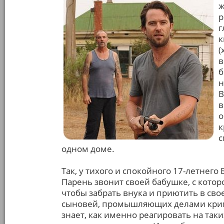
ж
р
г
к
(
в
б
н
В
в
о
к
с
одном доме.
Так, у тихого и спокойного 17-летнего
Парень звонит своей бабушке, с котор
чтобы забрать внука и приютить в свое
сыновей, промышляющих делами крим
знает, как именно реагировать на так