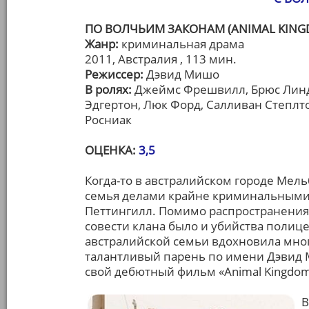
ПО ВОЛЧЬИМ ЗАКОНАМ (ANIMAL KING
Жанр:
криминальная драма
2011, Австралия , 113 мин.
Режиссер:
Дэвид Мишо
В ролях:
Джеймс Фрешвилл, Брюс Линд
Эдгертон, Люк Форд, Салливан Степлт
Росниак
ОЦЕНКА:
3,5
Когда-то в австралийском городе Мель
семья делами крайне криминальными 
Петтингилл. Помимо распространения 
совести клана было и убийства полиц
австралийской семьи вдохновила мног
талантливый парень по имени Дэвид 
свой дебютный фильм «Animal Kingdom
В