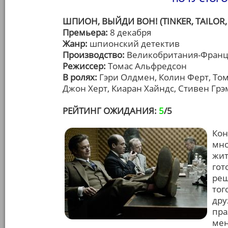
ШПИОН, ВЫЙДИ ВОН! (TINKER, TAILOR, 
Премьера:
8 декабря
Жанр:
шпионский детектив
Производство:
Великобритания-Франц
Режиссер:
Томас Альфредсон
В ролях:
Гэри Олдмен, Колин Ферт, Том
Джон Херт, Киаран Хайндс, Стивен Грэ
РЕЙТИНГ ОЖИДАНИЯ:
5
/5
Кон
мно
жит
гот
реш
тог
дру
пра
мен