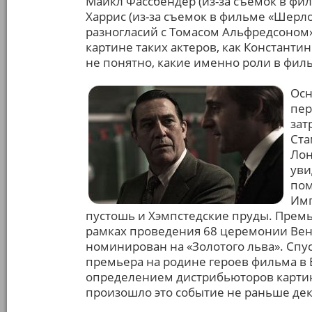
Майкл Фассбендер (из-за съемок в фил
Харрис (из-за съемок в фильме «Шерлок
разногласий с Томасом Альфредсоном»)
картине таких актеров, как Константи
не понятно, какие именно роли в филь
Осн
пер
зат
Ста
Лон
уви
пом
Имп
пустошь и Хэмпстедские пруды. Премье
рамках проведения 68 церемонии Вен
номинирован на «Золотого льва». Спуст
премьера на родине героев фильма в 
определением дистрибьюторов картин
произошло это событие не раньше дек