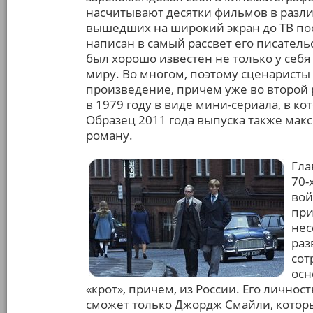
насчитывают десятки фильмов в разл
вышедших на широкий экран до ТВ пос
написан в самый рассвет его писательс
был хорошо известен не только у себя
миру. Во многом, поэтому сценарист
произведение, причем уже во второй
в 1979 году в виде мини-сериала, в ко
Образец 2011 года выпуска также мак
роману.
Гла
70-
вой
при
нес
раз
сот
осн
«крот», причем, из России. Его личност
сможет только Джордж Смайли, которы