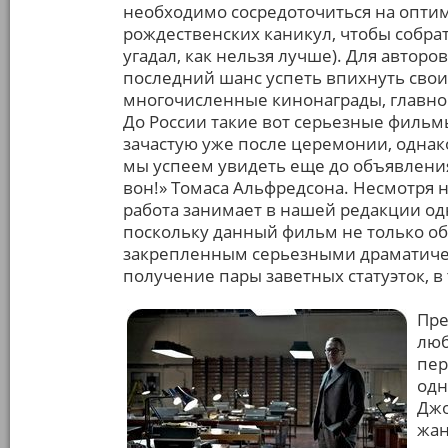
необходимо сосредоточиться на опти
рождественских каникул, чтобы собрат
угадал, как нельзя лучше). Для авторо
последний шанс успеть впихнуть свои
многочисленные кинонаграды, главной 
До России такие вот серьезные филь
зачастую уже после церемонии, однако
мы успеем увидеть еще до объявлени
вон!» Томаса Альфредсона. Несмотря 
работа занимает в нашей редакции од
поскольку данный фильм не только о
закрепленным серьезными драматиче
получение пары заветных статуэток, 
Пре
люб
пер
одн
Джо
жан