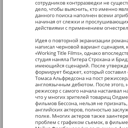
сотрудников контрразведки не сущест
дело, чтобы выяснить, кто именно явля
данного поиска наполнен всеми атриб
начиная от слежки и прослушивающих
действиями с применением огнестрел
Идея о повторной экранизации романа
написал черновой вариант сценария,
«Working Title Films», однако впоследс
студия наняла Питера Строхана и Бри
имеющийся сценарий. После утвержде
формирует бюджет, который составил 
Томаса Альфредсона на пост режиссер
англоязычным дебютом. После этого, н
режиссер с самого начала настаивал н
что у многих зрителей товарищ Олдме
фильмов Бессона, нельзя не признать,
английских актеров, полностью заслу
полке. Многих актеров также заинтере
проблем с графиком съемок, в фильме 