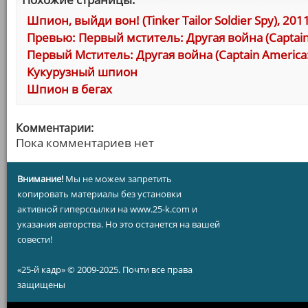
Шпион, выйди вон! (Tinker Tailor Soldier Spy), 201
Превью: Первый мститель: Другая война (Captain A
Первый Мститель: Другая война (Captain America: 
Кукурузный шпион
Шпион в бегах
Комментарии:
Пока комментариев нет
Внимание!
Мы не можем запретить
копировать материалы без установки
активной гиперссылки на www.25-k.com и
указания авторства. Но это останется на вашей
совести!
«25-й кадр» © 2009-2025. Почти все права
защищены