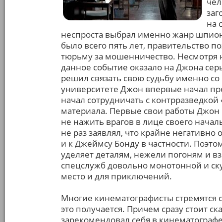
чел
заг
на 
неспроста выбрал именно жанр шпионск
было всего пять лет, правительство по
тюрьму за мошенничество. Несмотря на
данное событие оказало на Джона сер
решил связать свою судьбу именно со
университете Джон впервые начал проб
начал сотрудничать с контрразведкой 
материала. Первые свои работы Джон
не нажить врагов в лице своего начал
не раз заявлял, что крайне негативно
и к Джеймсу Бонду в частности. Поэт
уделяет деталям, нежели погоням и в
спецслужб довольно монотонной и скуч
место и для приключений.
Многие кинематографисты стремятся со
это получается. Причем сразу стоит ск
зарекомендовал себя в кинематографе.