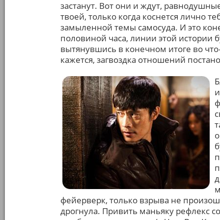
застанут. Вот они и ждут, равнодушные
твоей, только когда коснется лично т
замыленной темы самосуда. И это коне
половиной часа, линии этой истории бу
вытянувшись в конечном итоге во что-т
кажется, загвоздка отношений постан
Б
и
ф
с
т
о
б
п
п
д
м
фейерверк, только взрыва не произошл
дрогнула. Привить маньяку рефлекс со