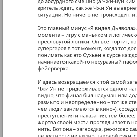
до абсурдного смешно (а Чжи-Вун Ким
зритель ждет,, как же Чжи Ун выверне
ситуации. Но ничего не происходит, и 
Это главный минус «Я видел Дьявола».
момента – игру с маньяком и логичес
пресловутой логики. Он все портит, к
супергероя в тот момент, когда тот д
понимать как это Сухьен в курсе кажд
начинается какой-то несуразный пафо
фейерверка.
И здесь возвращаемся к той самой заг
Чжи Ун не придерживается одного напр
видно, что финал был надуман или дод
размыто и неопределенно – тот же сте
чем люди занимаются в кино»), сосе
преступления и наказания, тем более, 
жертва своей мести проглядывает в нем
нить. Вот она – загвоздка, режиссер с
целостности не видно, твердой рук