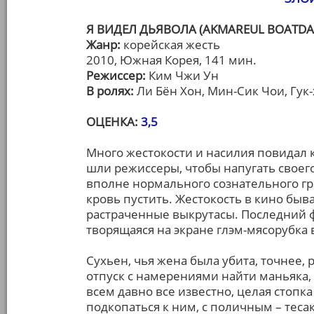
Я ВИДЕЛ ДЬЯВОЛА (AKMAREUL BOATDA
Жанр:
корейская жесть
2010, Южная Корея, 141 мин.
Режиссер:
Ким Чжи Ун
В ролях:
Ли Бён Хон, Мин-Сик Чои, Гук
ОЦЕНКА:
3,5
Много жестокости и насилия повидал к
шли режиссеры, чтобы напугать своего 
вполне нормального сознательного гр
кровь пустить. Жестокость в кино быв
растраченные выкрутасы. Последний фи
творящаяся на экране глэм-мясорубка
Сухьен, чья жена была убита, точнее,
отпуск с намерениями найти маньяка,
всем давно все известно, целая стопка
подкопаться к ним, с поличным – тес