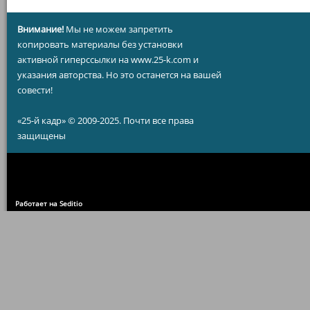
Внимание!
Мы не можем запретить
копировать материалы без установки
активной гиперссылки на www.25-k.com и
указания авторства. Но это останется на вашей
совести!
«25-й кадр» © 2009-2025. Почти все права
защищены
Работает на Seditio