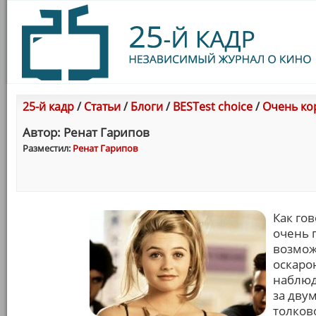
25-й кадр
/
Статьи
/
Блоги
/
BESTest choice
/
Очень ко
Автор: Ренат Гарипов
Разместил:
Ренат Гарипов
Как гов
очень 
возмож
оскаро
наблюд
за дву
толков