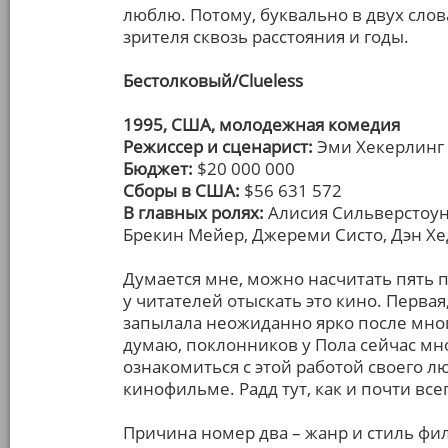
люблю. Потому, буквально в двух слов
зрителя сквозь расстояния и годы.
Бестолковый/Clueless
1995, США, молодежная комедия
Режиссер и сценарист:
Эми Хекерлинг
Бюджет:
$20 000 000
Сборы в США:
$56 631 572
В главных ролях:
Алисия Сильверстоун,
Брекин Мейер, Джереми Систо, Дэн Хе
Думается мне, можно насчитать пять
у читателей отыскать это кино. Первая,
запылала неожиданно ярко после мног
думаю, поклонников у Пола сейчас мно
ознакомиться с этой работой своего л
кинофильме. Радд тут, как и почти все
Причина номер два – жанр и стиль фи