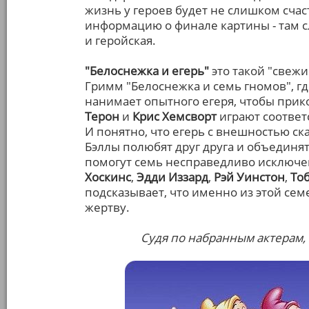
жизнь у героев будет не слишком сча
информацию о финале картины - там сл
и геройская.
"Белоснежка и егерь"
это такой "свежи
Гримм "Белоснежка и семь гномов", гд
нанимает опытного егеря, чтобы при
Терон
и
Крис Хемсворт
играют соответ
И понятно, что егерь с внешностью ск
Бэллы полюбят друг друга и объединят
помогут семь несправедливо исключен
Хоскинс
,
Эдди Иззард
,
Рэй Уинстон
,
То
подсказывает, что именно из этой с
жертву.
Судя по набранным актерам,