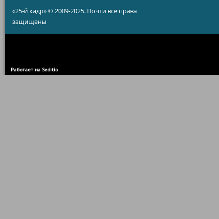
«25-й кадр» © 2009-2025. Почти все права
защищены
Работает на Seditio