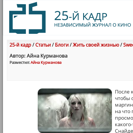
25-й кадр
/
Статьи
/
Блоги
/
Жить своей жизнью
/
Swe
Автор: Айна Курманова
Разместил:
Айна Курманова
После 
чтобы о
маргин
на что
просмо
какого
Снайде