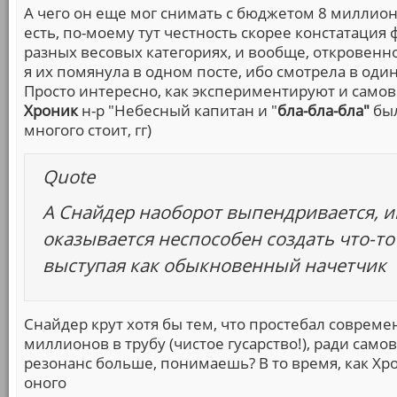
А чего он еще мог снимать с бюджетом 8 миллио
есть, по-моему тут честность скорее констатация 
разных весовых категориях, и вообще, откровенно
я их помянула в одном посте, ибо смотрела в оди
Просто интересно, как экспериментируют и само
Хроник
н-р "Небесный капитан и "
бла-бла-бла"
был
многого стоит, гг)
Quote
А Снайдер наоборот выпендривается, иг
оказывается неспособен создать что-т
выступая как обыкновенный начетчик
Снайдер крут хотя бы тем, что простебал совреме
миллионов в трубу (чистое гусарство!), ради само
резонанс больше, понимаешь? В то время, как Х
оного