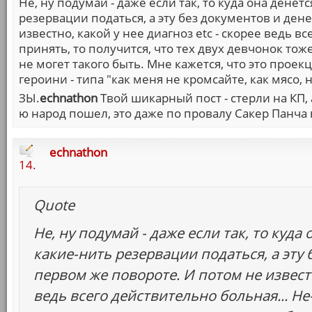
Не, ну подумай - даже если так, то куда она денет
резервации податься, а эту без документов и ден
известно, какой у нее диагноз etc - скорее ведь вс
принять, то получится, что тех двух девчонок тоже
не могет такого быть. Мне кажется, что это прое
героини - типа "как меня не кромсайте, как мясо, 
ЗЫ.
echnathon
Твой шикарный пост - стерли на КП, 
ю народ пошел, это даже по провалу Сакер Панча 
echnathon
14.
Quote
Не, ну подумай - даже если так, то куда
какие-нить резервации податься, а эту 
первом же повороте. И потом не известно
ведь всего действительно больная... Не-