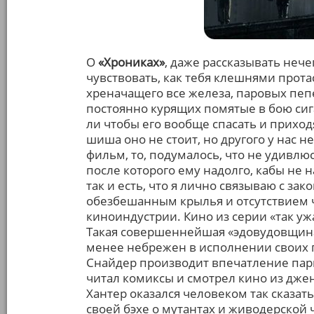
О
«Хрониках»
, даже рассказывать нече
чувствовать, как тебя клешнями прот
хреначащего все железа, паровых пеп
постоянно курящих помятые в бою сиг
ли чтобы его вообще спасать и приход
шиша оно не стоит, но другого у нас н
фильм, то, подумалось, что не удивлюс
после которого ему надолго, кабы не н
так и есть, что я лично связываю с з
обезбешанным крылья и отсутствием 
киноиндустрии. Кино из серии «так уж
Такая совершеннейшая «эдовудовщина»
менее небрежен в исполнении своих п
Снайдер производит впечатление парн
читал комиксы и смотрел кино из дже
Хантер оказался человеком так сказат
своей бэхе о мутантах и живодерской