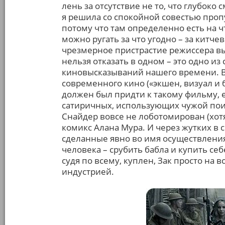
лень за отсутствие не то, что глубоко
я решила со спокойной совестью пропу
потому что там определенно есть на чт
можно ругать за что угодно – за китчев
чрезмерное пристрастие режиссера вы
нельзя отказать в одном – это одно и
киновысказываний нашего времени. В 
современного кино («экшен, визуал и
должен был придти к такому фильму, 
сатиричных, использующих чужой пои
Снайдер вовсе не лоботомирован (хотя
комикс Алана Мура. И через жутких в 
сделанные явно во имя осуществлени
человека – срубить бабла и купить се
судя по всему, куплен, Зак просто на в
индустрией.