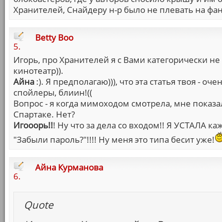
Хранителей, Снайдеру н-р было не плевать на фан
Betty Boo
5.
Игорь, про Хранителей я с Вами категорически не с
кинотеатр)).
Айна
:). Я предполагаю))), что эта статья твоя - оч
спойлеры, блиин!((
Вопрос - я когда мимоходом смотрела, мне показа
Спартаке. Нет?
Игооорь!!
! Ну что за дела со входом!! Я УСТАЛА к
"Забыли пароль?"!!!! Ну меня это типа бесит уже!
Айна Курманова
6.
Quote