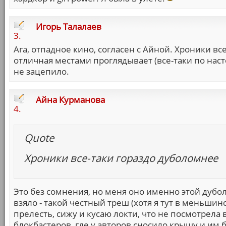
Игорь Талалаев
3.
Ага, отпадное кино, согласен с Айной. Хроники вс
отличная местами проглядывает (все-таки по наст
не зацепило.
Айна Курманова
4.
Quote
Хроники все-таки гораздо дуболомнее
Это без сомнения, но меня оно именно этой дуб
взяло - такой честный треш (хотя я тут в меньши
прелесть, сижу и кусаю локти, что не посмотрела в
блокбастеров, где у авторов сносило крышу и им 