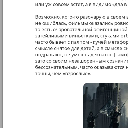
или уж совсем эстет, а я видимо «два в
Возможно, кого-то разочарую в своем в
не ошиблась, фильмы оказались ровно т
то есть очаровательной офигенщиной –
затейливыми виньетками, стуками отб
часто бывает с палпом - кучей метафор.
смысле снятое для детей, а в смысле 
подражают, не умеют адекватно [само]
зато со своим незашоренным сознание
бессознательным, часто оказываются 
точны, чем «взрослые».