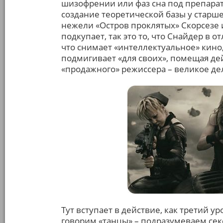
шизофрении или фаз сна под препарата
создание теоретической базы у старш
нежели «Остров проклятых» Скорсезе 
подкупает, так это то, что Снайдер в о
что снимает «интеллектуальное» кино,
подмигивает «для своих», помещая де
«продажного» режиссера – великое дел
Тут вступает в действие, как третий у
говорим «танцы» – подразумеваем сек