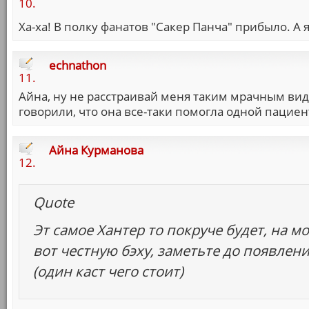
10.
Ха-ха! В полку фанатов "Сакер Панча" прибыло. А я,
echnathon
11.
Айна, ну не расстраивай меня таким мрачным ви
говорили, что она все-таки помогла одной пацие
Айна Курманова
12.
Quote
Эт самое Хантер то покруче будет, на м
вот честную бэху, заметьте до появле
(один каст чего стоит)