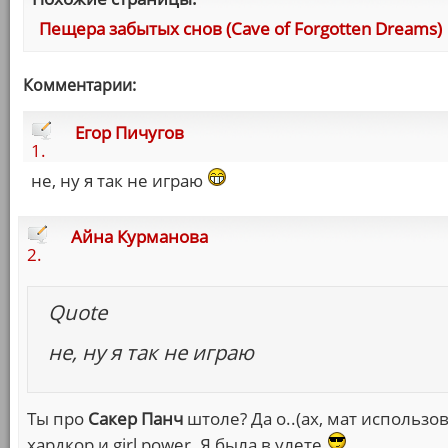
Пещера забытых снов (Cave of Forgotten Dreams)
Комментарии:
Егор Пичугов
1.
не, ну я так не играю
Айна Курманова
2.
Quote
не, ну я так не играю
Ты про
Сакер Панч
штоле? Да о..(ах, мат использо
хардкор и girl power. Я была в улете.