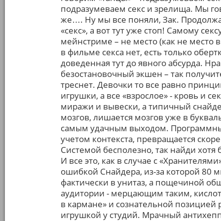
подразумеваем секс и зрелища. Мы го
же…. Ну мы все поняли, Зак. Продолж
«секс», а вот тут уже стоп! Самому с
мейнстриме – не место (как не место 
в фильме секса нет, есть только обертк
доведенная тут до явного абсурда. Нр
безостановочный экшен – так получит
треснет. Девочки то все равно принци
игрушки, а все «взрослое» - кровь и 
миражи и вывески, а типичный снайдер
мозгов, лишается мозгов уже в буквал
самым удачным выходом. Программный 
учетом контекста, превращается скоре
Системой бесполезно, так найди хотя 
И все это, как в случае с «Хранителям
ошибкой Снайдера, из-за которой 80 
фактически в унитаз, а пощечиной об
аудитории - мерцающим таким, кислот
в кармане» и сознательной позицией 
игрушкой у студий. Мрачный антихеппи