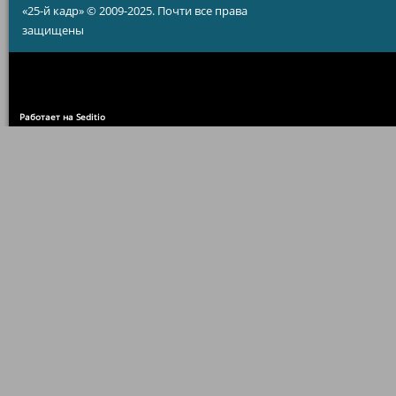
«25-й кадр» © 2009-2025. Почти все права
защищены
Работает на Seditio