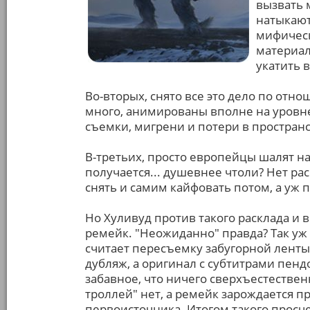
вызвать 
натыкают
мифическ
материал
укатить 
Во-вторых, снято все это дело по отно
много, анимированы вполне на уровне,
съемки, мигрени и потери в пространс
В-третьих, просто европейцы шалят н
получается... душевнее чтоли? Нет ра
снять и самим кайфовать потом, а уж п
Но Хуливуд против такого расклада и
ремейк. "Неожиданно" правда? Так уж
считает пересъемку забугорной ленты
дубляж, а оригинал с субтитрами пен
забавное, что ничего сверхъестествен
троллей" нет, а ремейк зарождается п
первоисточника. Итогом такого просче