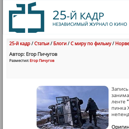
25-й кадр
/
Статьи
/
Блоги
/
С миру по фильму
/
Норвег
Автор: Егор Пичугов
Разместил:
Егор Пичугов
Запись
занима
ленте
пинка 
непенд
Оригин