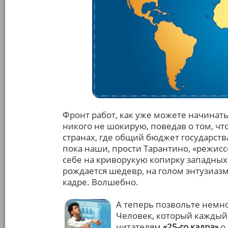
Фронт работ, как уже можете начинать
никого не шокирую, поведав о том, чт
странах, где общий бюджет государст
пока наши, прости Тарантино, «режис
себе на криворукую копирку западных
рождается шедевр, на голом энтузиазм
кадре. Волшебно.
А теперь позвольте немно
Человек, который каждый 
читателям
«25-го кадра»
о