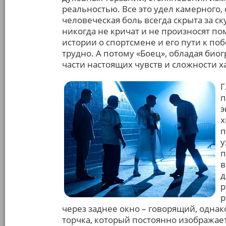
реальностью. Все это удел камерного,
человеческая боль всегда скрыта за 
никогда не кричат и не произносят по
истории о спортсмене и его пути к п
трудно. А потому «Боец», обладая би
части настоящих чувств и сложности х
Г
п
э
х
п
у
п
в
д
р
р
через заднее окно – говорящий, однак
торчка, который постоянно изображает