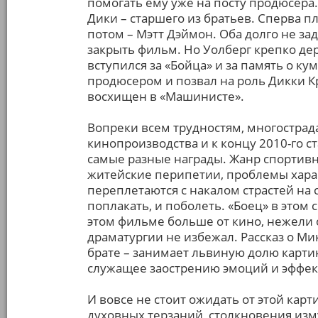
помогать ему уже на посту продюсера
Дики – старшего из братьев. Сперва пл
потом – Мэтт Дэймон. Оба долго не за
закрыть фильм. Но Уолберг крепко де
вступился за «Бойца» и за память о к
продюсером и позвал на роль Дикки К
восхищен в «Машинисте».
Вопреки всем трудностям, многострад
кинопроизводства и к концу 2010-го 
самые разные награды. Жанр спортив
житейские перипетии, проблемы харак
переплетаются с накалом страстей на
поплакать, и поболеть. «Боец» в этом
этом фильме больше от кино, нежели о
драматургии не избежал. Рассказ о Мик
брате – занимает львиную долю карти
служащее заострению эмоций и эффек
И вовсе не стоит ожидать от этой кар
духовных терзаний, столкновения изм