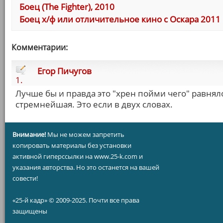
Боец (The Fighter), 2010
Боец х/ф или отличительное кино с Оскара 2011
Комментарии:
Егор Пичугов
1.
Лучше бы и правда это "хрен пойми чего" равняло
стремнейшая. Это если в двух словах.
Внимание!
Мы не можем запретить
копировать материалы без установки
активной гиперссылки на www.25-k.com и
указания авторства. Но это останется на вашей
совести!
«25-й кадр» © 2009-2025. Почти все права
защищены