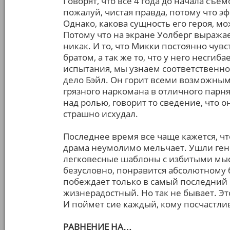
Говорят, что все 4 года до начала съе
пожалуй, чистая правда, потому что э
Однако, какова сущность его героя, мо
Потому что на экране Уолберг выражает
никак. И то, что Микки постоянно чув
братом, а так же то, что у него несгиб
испытания, мы узнаем соответственно 
дело Бэйл. Он горит всеми возможным
грязного наркомана в отличного парня
над ролью, говорит то сведение, что 
страшно исхудал.
Последнее время все чаще кажется, 
драма неумолимо мельчает. Ушли ген
легковесные шаблоны с избитыми мысл
безусловно, понравится абсолютному 
побеждает только в самый последний 
жизнерадостный. Но так не бывает. Эт
И поймет сие каждый, кому посчастлив
РАВНЕНИЕ НА…