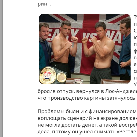
ринг.
Т
п
С
ю
п
ф
в
е
с
п
У
бросив отпуск, вернулся в Лос-Анджел
что производство картины затянулось н
Проблемы были и с финансированием, 
воплощать сценарий на экране должен
не могла достать денег, а такой вост
дела, потому он ушел снимать «Рестле