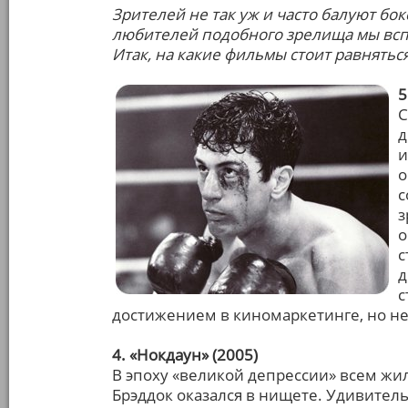
Зрителей не так уж и часто балуют бо
любителей подобного зрелища мы всп
Итак, на какие фильмы стоит равняться
5
С
д
и
о
с
з
о
с
д
с
достижением в киномаркетинге, но не
4. «Нокдаун» (2005)
В эпоху «великой депрессии» всем жи
Брэддок оказался в нищете. Удивитель