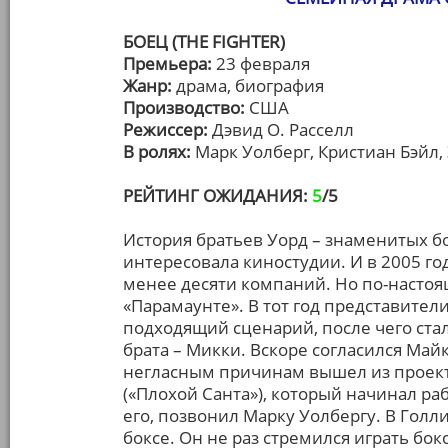
БОЕЦ (THE FIGHTER)
Премьера:
23 февраля
Жанр:
драма, биография
Производство:
США
Режиссер:
Дэвид О. Расселл
В ролях:
Марк Уолберг, Кристиан Бэйл,
РЕЙТИНГ ОЖИДАНИЯ:
5
/5
История братьев Уорд – знаменитых бо
интересовала киностудии. И в 2005 г
менее десяти компаний. Но по-настоя
«Парамаунте». В тот год представител
подходящий сценарий, после чего ста
брата – Микки. Вскоре согласился Майк
негласным причинам вышел из проекта
(«Плохой Санта»), который начинал ра
его, позвонил Марку Уолбергу. В Голл
боксе. Он не раз стремился играть бок