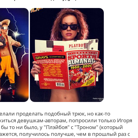
елали проделать подобный трюк, но как-то
житься девушкам-авторам, попросили только Игоря
к бы то ни было, у "Плэйбоя" с "Троном" (который
ажется, получилось получше, чем в прошлый раз с