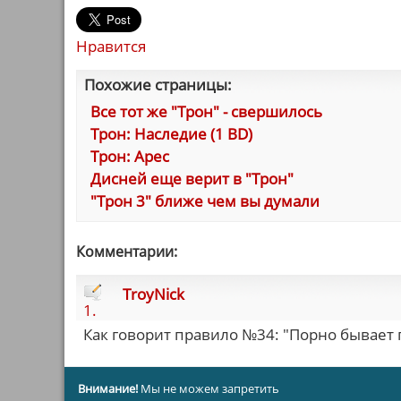
Нравится
Похожие страницы:
Все тот же "Трон" - свершилось
Трон: Наследие (1 BD)
Трон: Арес
Дисней еще верит в "Трон"
"Трон 3" ближе чем вы думали
Комментарии:
TroyNick
1.
Как говорит правило №34: "Порно бывает 
Внимание!
Мы не можем запретить