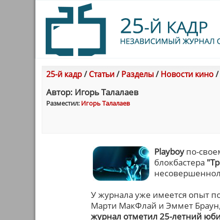
25-й кадр
/
Статьи
/
Разделы
/
Новости кино
Автор: Игорь Талалаев
Разместил:
Игорь Талалаев
Playboy
по-свое
блокбастера
"Тр
несовершеннол
У журнала уже имеется опыт по
Марти МакФлай и Эммет Браун, 
журнал отметил 25-летний юби