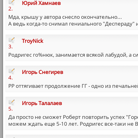
Юрий Хамнаев
2.
Мда, крышу у автора снесло окончательно...
А ведь когда-то снимал гениального "Деспераду" и
TroyNick
3.
Родригес го%нюк, занимается всякой лабудой, а сик
Игорь Снегирев
4.
РР оттягивает продолжение ГГ - одно из печаль
Игорь Талалаев
5.
Да просто не сможет Роберт повторить успех "Горо
можем ждать еще 5-10 лет. Родригес все-таки не В