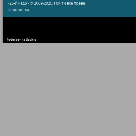
«25-й кадр» © 2009-2025. Почти все права
защищены
Работает на Seditio