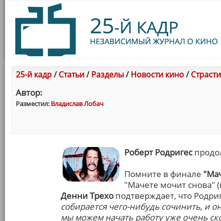
25-й кадр
/
Статьи
/
Разделы
/
Новости кино
/
Страсти
Автор:
Разместил:
Владислав Лобач
Роберт Родригес
продол
Помните в финале
"Ма
"Мачете мочит снова" (к
Денни Трехо
подтверждает, что Родриг
собирается чего-нибудь сочинить, и он 
мы можем начать работу уже очень ск