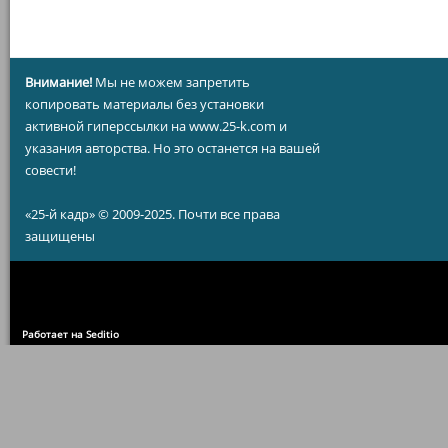
Внимание!
Мы не можем запретить
копировать материалы без установки
активной гиперссылки на www.25-k.com и
указания авторства. Но это останется на вашей
совести!
«25-й кадр» © 2009-2025. Почти все права
защищены
Работает на Seditio