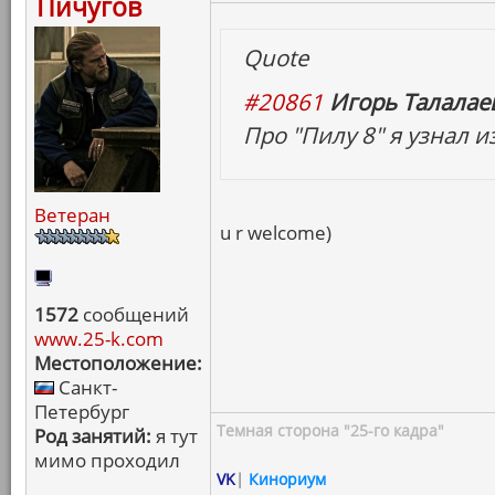
Пичугов
Quote
#20861
Игорь Талалаев
Про "Пилу 8" я узнал и
Ветеран
u r welcome)
1572
сообщений
www.25-k.com
Местоположение:
Санкт-
Петербург
Темная сторона "25-го кадра"
Род занятий:
я тут
мимо проходил
VK
|
Кинориум