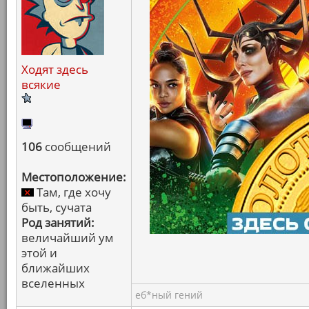
Ходят здесь
всякие
106
сообщений
Местоположение:
Там, где хочу
быть, сучата
Род занятий:
величайший ум
этой и
ближайших
вселенных
еб*ный гений