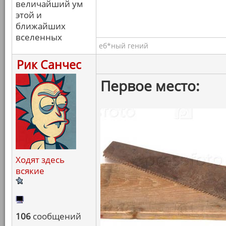
величайший ум
этой и
ближайших
вселенных
еб*ный гений
Рик Санчес
Первое место:
Ходят здесь
всякие
106
сообщений