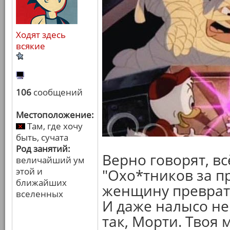
Ходят здесь
всякие
106
сообщений
Местоположение:
Там, где хочу
быть, сучата
Род занятий:
Верно говорят, вс
величайший ум
этой и
"Охо*тников за п
ближайших
женщину преврат
вселенных
И даже налысо не
так, Морти. Твоя