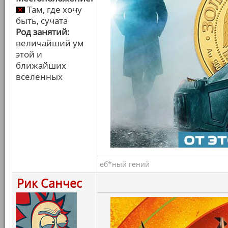
Там, где хочу
быть, сучата
Род занятий:
величайший ум
этой и
ближайших
вселенных
еб*ный гений
Рик Санчес