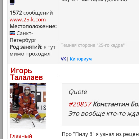
1572
сообщений
www.25-k.com
Местоположение:
Санкт-
Петербург
Темная сторона "25-го кадра"
Род занятий:
я тут
мимо проходил
VK
|
Кинориум
Игорь
Талалаев
Quote
#20857
Константин Бо
Это вообще кто-то жда
Про "Пилу 8" я узнал из рецен
Главный