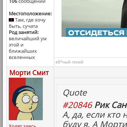
106
сообщений
Местоположение:
Там, где хочу
быть, сучата
Род занятий:
величайший ум
этой и
ближайших
вселенных
еб*ный гений
Морти Смит
Quote
#20846
Рик Сан
А, да, если кто
буду я. А Морти
Ходят здесь