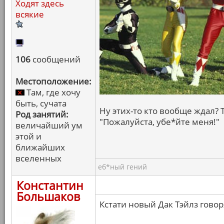
Ходят здесь
всякие
106
сообщений
Местоположение:
Там, где хочу
быть, сучата
Ну этих-то кто вообще ждал?
Род занятий:
"Пожалуйста, убе*йте меня!"
величайший ум
этой и
ближайших
вселенных
еб*ный гений
Константин
Большаков
Кстати новый Дак Тэйлз говор