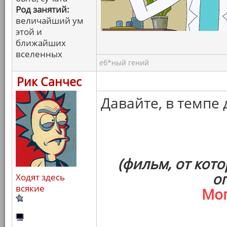
Род занятий:
величайший ум
этой и
ближайших
вселенных
еб*ный гений
Рик Санчес
Давайте, в темпе 
(фильм, от кот
о
Ходят здесь
всякие
Мо