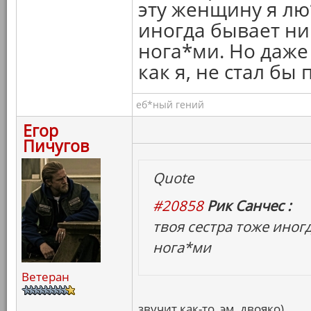
эту женщину я лю
иногда бывает ни
нога*ми. Но даже
как я, не стал б
еб*ный гений
Егор
Пичугов
Quote
#20858
Рик Санчес :
твоя сестра тоже иног
нога*ми
Ветеран
звучит как-то, эм, двояко)