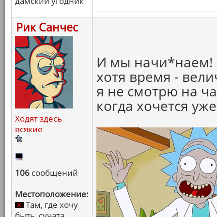
дамский угодник
Рик Санчес
И мы начи*наем! 
хотя время - вел
я не смотрю на ча
когда хочется уже
Ходят здесь
всякие
106
сообщений
Местоположение:
Там, где хочу
быть, сучата