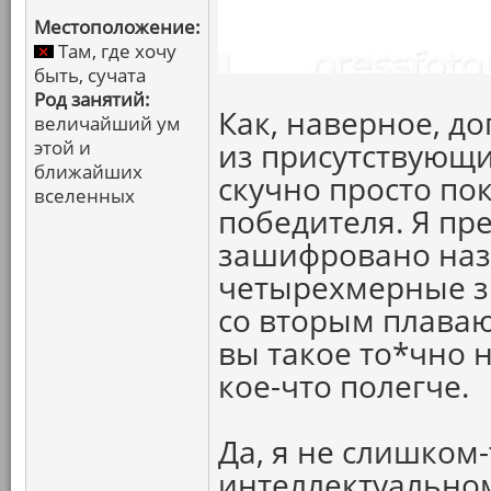
Местоположение:
Там, где хочу
быть, сучата
Род занятий:
Как, наверное, д
величайший ум
этой и
из присутствующ
ближайших
скучно просто по
вселенных
победителя. Я пр
зашифровано наз
четырехмерные з
со вторым плаваю
вы такое то*чно н
кое-что полегче.
Да, я не слишком
интеллектуальном