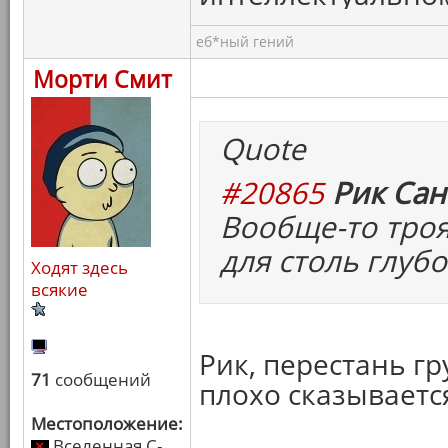
еб*ный гений
Морти Смит
Quote
#20865
Рик Сан
Вообще-то троя
для столь глуб
Ходят здесь
всякие
Рик, перестань гр
71
сообщений
плохо сказываетс
Местоположение:
Вселенная C-