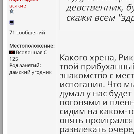
девственник, б
всякие
скажи всем "здр
71
сообщений
Местоположение:
Вселенная C-
Какого хрена, Рик
125
твой прибуханны
Род занятий:
дамский угодник
знакомство с мес
испоганил. Что м
думал у нас будет
погонями и пленн
сидим на каком-т
опять проигрался
развлекать очер