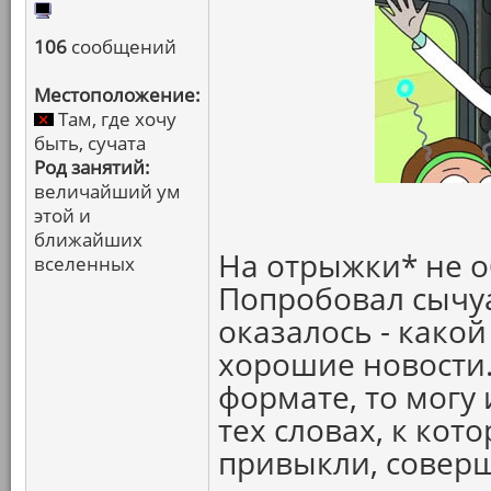
106
сообщений
Местоположение:
Там, где хочу
быть, сучата
Род занятий:
величайший ум
этой и
ближайших
На отрыжки* не 
вселенных
Попробовал сычуа
оказалось - какой
хорошие новости.
формате, то могу 
тех словах, к ко
привыкли, совер