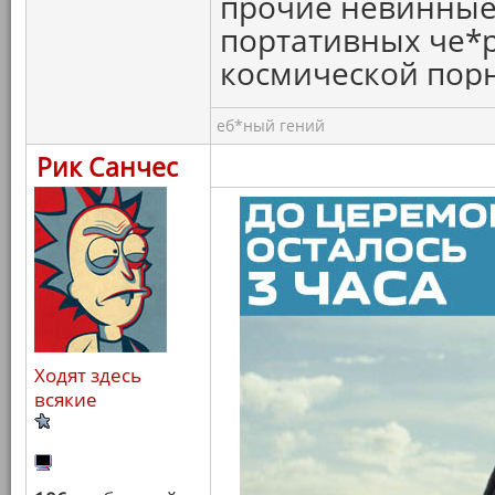
прочие невинные 
портативных че*
космической пор
еб*ный гений
Рик Санчес
Ходят здесь
всякие