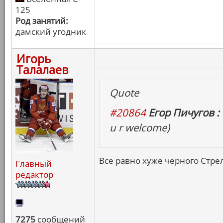
125
Род занятий:
дамский угодник
Игорь
Талалаев
Quote
#20864
Егор Пичугов :
u r welcome)
Все равно хуже черного Стрел
Главный
редактор
7275
сообщений