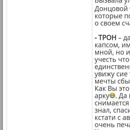
Вызвала у
Донцовой
которые п
о своем сч
-
ТРОН
– д
капсом, и
мной, но 
учесть чт
единственн
увижу сие 
мечты сбы
Как Вы эт
арку
. Да
снимается 
знал, спас
кстати с а
очень печ