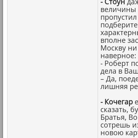
-
Стоун
даж
величины 
пропустил
подберите
характерн
вполне за
Москву ни 
наверное:
- Роберт п
дела в Ва
– Да, поед
лишняя ре
-
Кочегар
е
сказать, б
Братья, Во
сотрешь и
новою кар