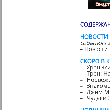
СОДЕРЖАН
НОВОСТИ
событиях 
– Новости
СКОРО В 
– "Хроник
– "Трон: Н
– "Норвеж
– "Знакомс
– "Джим М
– "Чудаки 