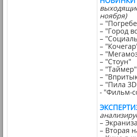
НОВИНКИ
выходящие
ноября)
– "Погреб
– "Город в
– "Социаль
– "Кочегар
– "Мегамоз
– "Стоун"
– "Таймер"
– "Вприты
– "Пила 3D
- "Фильм-
ЭКСПЕРТИ
анализиру
– Экраниза
– Вторая 