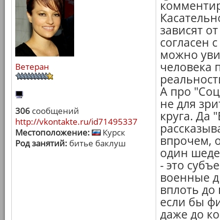
комментир
Касательн
зависят о
согласен с
можно уви
человека 
Ветеран
реальности
А про "Соц
не для зри
306
сообщений
круга. Да 
http://vkontakte.ru/id71495337
рассказыва
Местоположение:
Курск
впрочем, 
Род занятий:
битье баклуш
один шеде
- это субъ
военные д
вплоть до
если бы фи
даже до ко