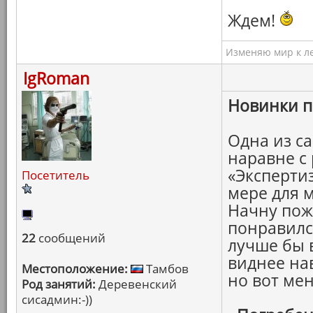
Ждем!
Изменяю мир к ле
IgRoman
Новинки п
Одна из с
наравне с
«Эксперти
Посетитель
мере для 
Начну пожа
понравилс
22
сообщений
лучше бы в
виднее на
Местоположение:
Тамбов
но вот мен
Род занятий:
Деревенский
сисадмин:-))