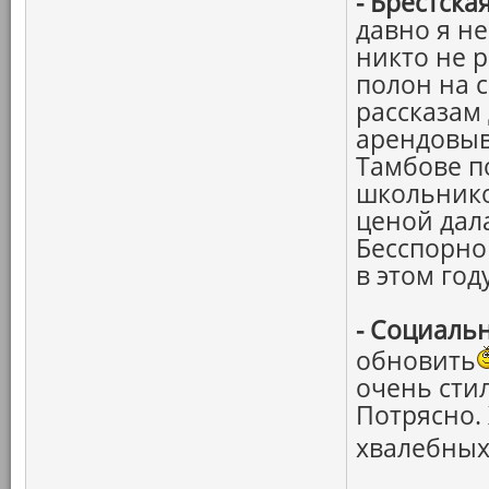
-
Брестска
давно я н
никто не 
полон на с
рассказам
арендовыв
Тамбове п
школьнико
ценой дал
Бесспорно
в этом году
-
Социальн
обновить
очень сти
Потрясно.
хвалебных