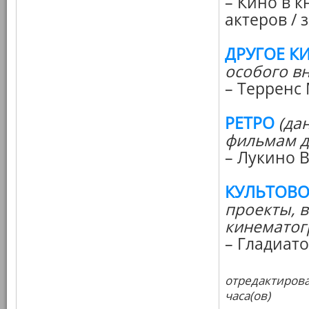
– Кино в к
актеров /
ДРУГОЕ К
особого в
– Терренс
РЕТРО
(да
фильмам д
– Лукино 
КУЛЬТОВО
проекты, 
кинематог
– Гладиат
отредактирова
часа(ов)