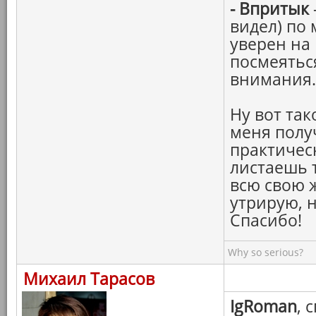
-
Впритык
видел) по 
уверен на 
посмеяться
внимания.
Ну вот так
меня получ
практичес
листаешь 
всю свою 
утрирую, н
Спасибо!
Why so serious?
Михаил Тарасов
IgRoman
, 