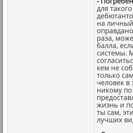
-
Погребе
для такого
дебютантом
на личный
оправдано
раза, може
балла, ес
системы. 
согласитьс
кем не со
только са
человек в
никому по
предостав
жизнь и п
ты сам, эт
лучших ви