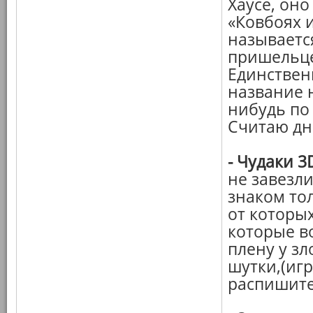
Хаусе, оно
«Ковбоях 
называетс
пришельце
Единственн
название н
нибудь по
Считаю дн
-
Чудаки 3
не завезли
знаком тол
от которых
которые в
плену у зл
шутки,(игр
распишитес