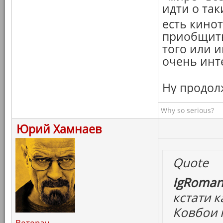
идти о так
есть кино
приобщить
того или и
очень инт
Ну продол
Why so serious?
Юрий Хамнаев
Quote
IgRoman
кстати к
Ковбои 
Ветеран