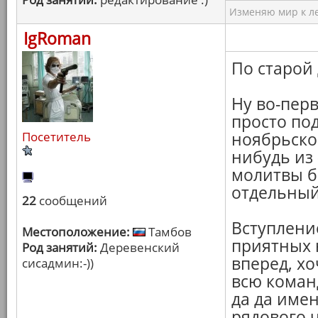
Изменяю мир к ле
IgRoman
По старой
Ну во-пер
просто под
Посетитель
ноябрьском
нибудь из 
молитвы б
отдельный
22
сообщений
Вступлени
Местоположение:
Тамбов
приятных 
Род занятий:
Деревенский
вперед, х
сисадмин:-))
всю команд
да да име
рядового 