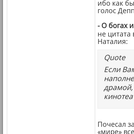
ибо как б
голос Деп
-
О богах 
не цитата
Наталия:
Quote
Если Ва
наполне
драмой,
кинотеа
Почесал за
«мире» все