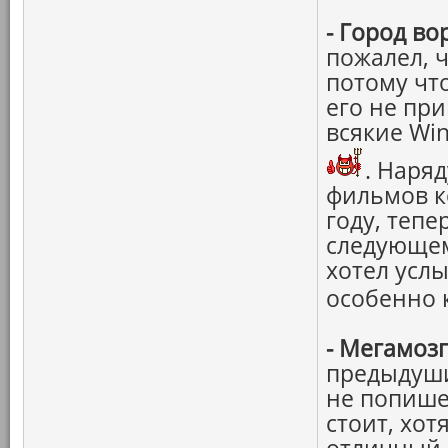
-
Город во
пожалел, ч
потому чт
его не при
всякие Wi
. Наря
фильмов к
году, тепе
следующем
хотел усл
особенно 
-
Мегамозг
предыдуших
не попише
стоит, хот