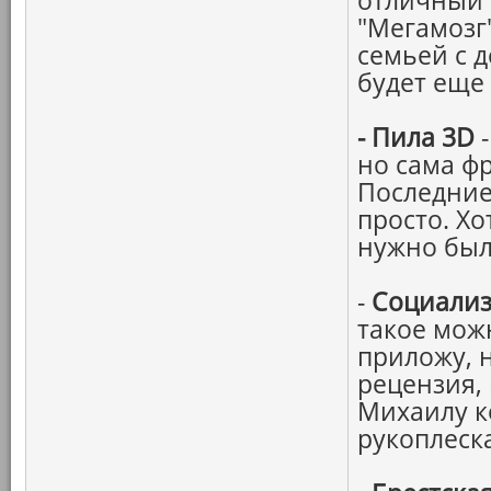
отличный 
"Мегамозг
семьей с д
будет еще
-
Пила 3D
-
но сама ф
Последние
просто. Хо
нужно был
-
Социали
такое мож
приложу, 
рецензия,
Михаилу к
рукоплеск