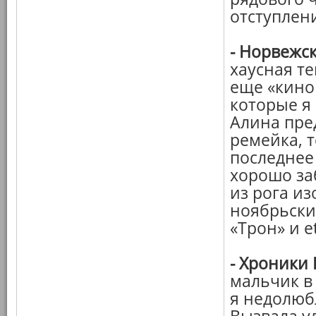
отступлени
-
Норвежск
хаусная те
еще «кино 
которые я 
Алина пре
ремейка, т
последнее 
хорошо за
из рога из
ноябрьски
«Трон» и et
-
Хроники 
мальчик в
я недолюб