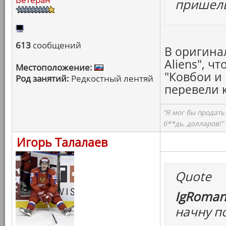
пришел
613
сообщений
В оригина
Aliens", ч
Местоположение:
"Ковбои и
Род занятий:
Редкостный лентяй
перевели 
"Я мог бы продать
б**дь, долларов!"
Игорь Талалаев
Quote
IgRoman
начну п