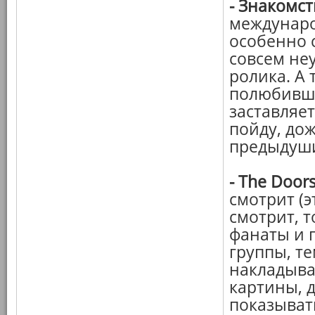
-
Знакомст
междунаро
особенно 
совсем не
ролика. А 
полюбивши
заставляет
пойду, дож
предыдуши
-
The Door
смотрит (э
смотрит, т
фанаты и 
группы, т
накладыва
картины, д
показыват