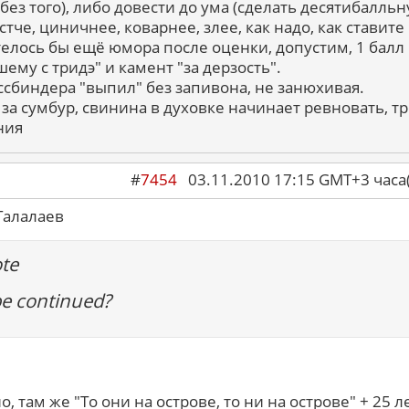
 без того), либо довести до ума (сделать десятибалльн
тче, циничнее, коварнее, злее, как надо, как ставите
отелось бы ещё юмора после оценки, допустим, 1 балл 
ему с тридэ" и камент "за дерзость".
ссбиндера "выпил" без запивона, не занюхивая.
 за сумбур, свинина в духовке начинает ревновать, т
ния
#
7454
03.11.2010 17:15 GMT+3 ча
Талалаев
te
be continued?
, там же "То они на острове, то ни на острове" + 25 л