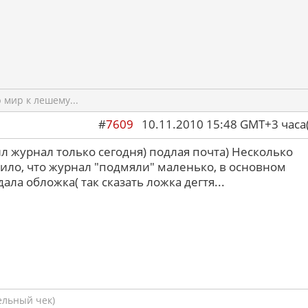
мир к лешему...
#
7609
10.11.2010 15:48 GMT+3 ча
л журнал только сегодня) подлая почта) Несколько
ило, что журнал "подмяли" маленько, в основном
ала обложка( так сказать ложка дегтя...
ельный чек)