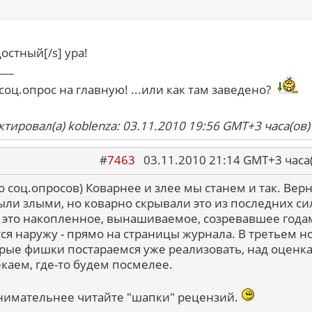
достный[/s] ура!
___
соц.опрос на главную! ...или как там заведено?
тировал(а) koblenza: 03.11.2010 19:56 GMT+3 часа(ов)
#
7463
03.11.2010 21:14 GMT+3 ча
о соц.опросов) Коварнее и злее мы станем и так. Верн
ыли злыми, но коварно скрывали это из последних сил
 это накопленное, вынашиваемое, созревавшее года
ся наружу - прямо на страницы журнала. В третьем 
рые фишки постараемся уже реализовать, над оценк
каем, где-то будем посмелее.
внимательнее читайте "шапки" рецензий.