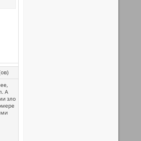
са(ов)
ее,
. А
ми зло
номере
ами