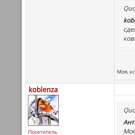
Quo
kobl
сде
ков
Моя, к
koblenza
Quo
Ант
Моя
Посетитель