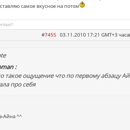
оставляю самое вкусное на потом
erious?
#
7455
03.11.2010 17:21 GMT+3 ча
te
oman :
о такое ощущение что по первому абзацу Ай
ала про себя
а-Айна ^^