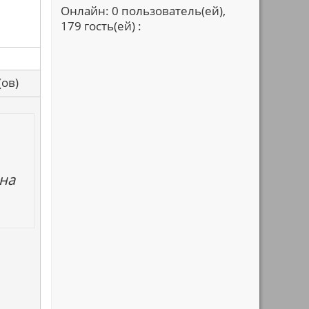
Онлайн: 0 пользователь(ей),
179 гость(ей) :
са(ов)
на