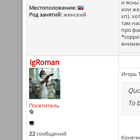
и ясны
Местоположение:
или жес
Род занятий:
женский
кп). х
там наш
про фа
*сорри
внима
IgRoman
Игорь 
Quo
To 
Посетитель
22
сообщений
Конечно