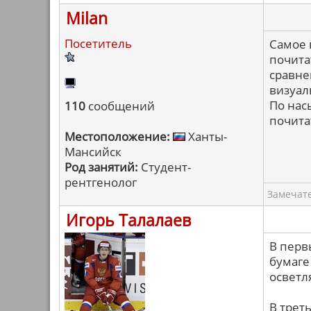
Milan
Посетитель
Самое 
почита
сравне
визуал
По нас
110
сообщений
почита
Местоположение:
Ханты-
Мансийск
Род занятий:
Студент-
рентгенолог
Замечат
Игорь Талалаев
В перв
бумаге
осветл
В трет