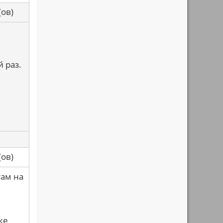
са(ов)
 раз.
са(ов)
там на
же