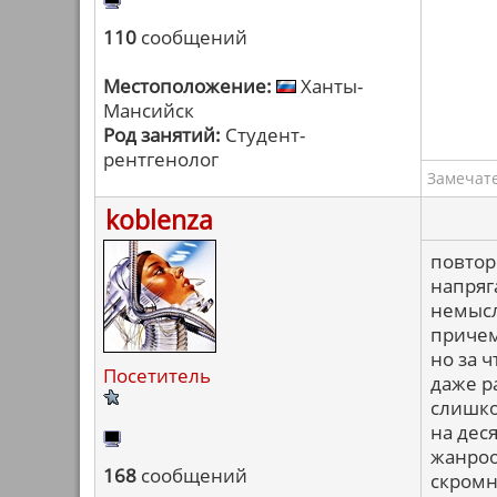
110
сообщений
Местоположение:
Ханты-
Мансийск
Род занятий:
Студент-
рентгенолог
Замечат
koblenza
повтор
напряг
немысл
причем
но за ч
Посетитель
даже р
слишко
на дес
жанроо
168
сообщений
скромн