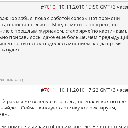
#
7610
10.11.2010 15:50 GMT+3 ча
важное забыл, пока с работой совсем нет времени
ть, полистал только... Могу отметить прогресс, по
нию с прошлым журналом, стало ярче(по картинкам),
ьно понравилось, даже еще больше, чем предыдущий
ыщенности потом поделюсь мнением, когда время
ть будет
ельный чек)
#
7611
10.11.2010 17:22 GMT+3 ча
ый раз мы же вслепую верстали, не знали, как по цве
 выйдет. Сейчас каждую картинку корректируем,
яем.
ьем номере и дизайн обновим кое-где. В четвертом у