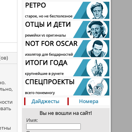
са(ов)
:
но.
льно,
Дайджесты
Номера
ности
овать
Вы не вошли на сайт!
Имя:
етны