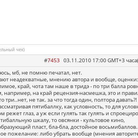
ельный чек)
#
7453
03.11.2010 17:00 GMT+3 ча
юсь, мб, не помню печатал, нет.
ают неадекватные, мнению автора и вообще, оценки
имое, край, чота там наше в тридэ - по три балла ров
, например, на край рецензия-насмешка, это и прави
то три..нет, не так. за что тогда один, полтора давать?!
ассматривая пятибаллку, как условность, то для услов
м режет глаз, а уж если гулять так гулять и спроецир
ятибалльную шкалу, то овсянки - культовое кино,
бразующий пласт, бла-бла, достойное восьмибаллов.
ое пожелание: либо убрать вообще (мнения авторит