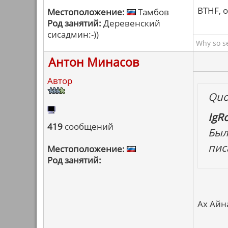
BTHF, 
Местоположение:
Тамбов
Род занятий:
Деревенский
сисадмин:-))
Why so s
Антон Минасов
Автор
Quo
IgR
419
сообщений
Был
пис
Местоположение:
Род занятий:
Ах Айн