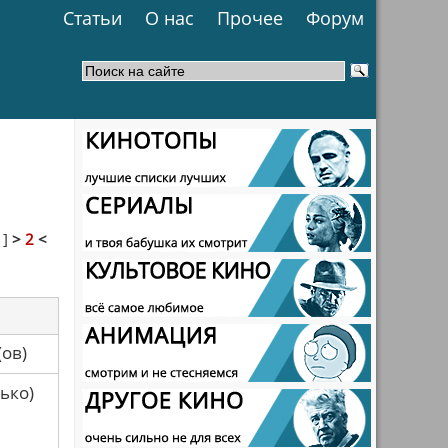
Статьи
О нас
Прочее
Форум
1
]
>
2
<
са(ов)
ько)