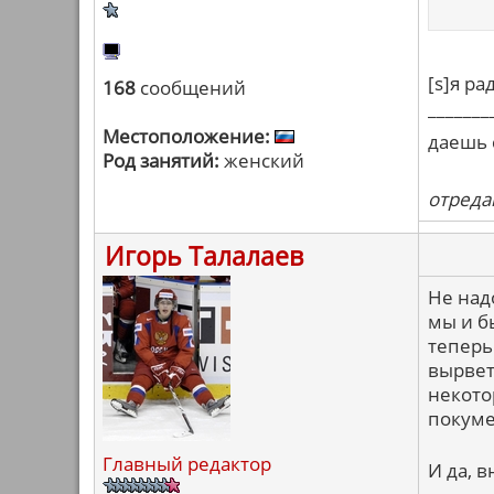
[s]я ра
168
сообщений
_______
Местоположение:
даешь 
Род занятий:
женский
отредак
Игорь Талалаев
Не над
мы и б
теперь
вырвет
некото
покуме
Главный редактор
И да, 