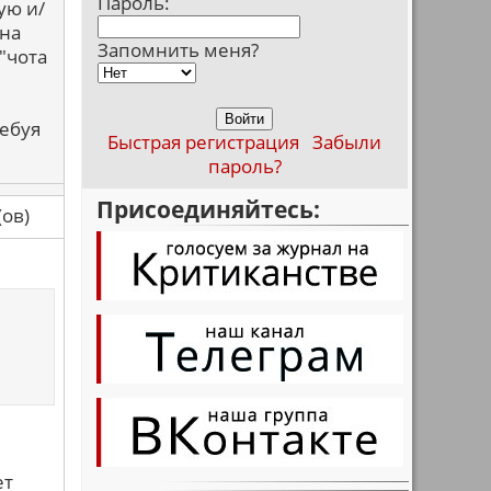
Пароль:
ую и/
 на
Запомнить меня?
"чота
ребуя
Быстрая регистрация
Забыли
пароль?
Присоединяйтесь:
са(ов)
ет