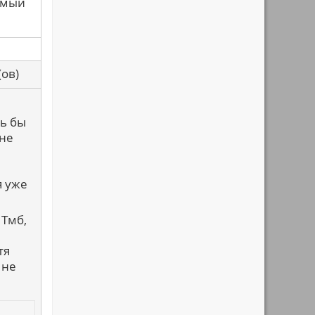
имый
са(ов)
сь бы
 не
я уже
 Тмб,
тя
 не