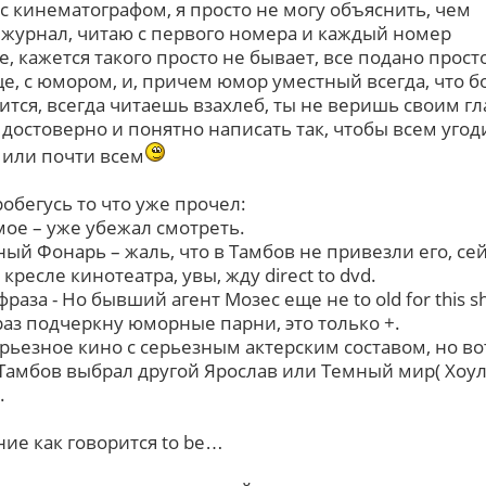
с кинематографом, я просто не могу объяснить, чем
 журнал, читаю с первого номера и каждый номер
, кажется такого просто не бывает, все подано прост
е, с юмором, и, причем юмор уместный всегда, что 
ится, всегда читаешь взахлеб, ты не веришь своим гл
достоверно и понятно написать так, чтобы всем угод
 или почти всем
обегусь то что уже прочел:
ое – уже убежал смотреть.
ый Фонарь – жаль, что в Тамбов не привезли его, се
 кресле кинотеатра, увы, жду direct to dvd.
фраза - Но бывший агент Мозес еще не to old for this sh
раз подчеркну юморные парни, это только +.
ерьезное кино с серьезным актерским составом, но во
Тамбов выбрал другой Ярослав или Темный мир( Хоу
.
ие как говорится to be…