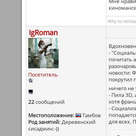
Мне нрави
киномански
Why so seriou
IgRoman
Вдохновен
- "Социаль
почитать 
разочарова
новости: 
Посетитель
покрутил п
ничего не
- Пила 3D,
хотя франш
22
сообщений
- Социализ
попадаетс
Местоположение:
Тамбов
для всех.
Род занятий:
Деревенский
сисадмин:-))