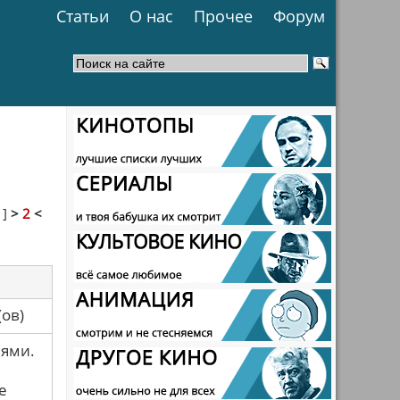
Статьи
О нас
Прочее
Форум
1
]
>
2
<
са(ов)
лями.
е