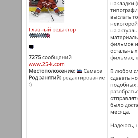
накладки (
типографи
выслать то
некоторой 
Главный редактор
на актуаль
материалы 
фильмов и
остальных 
7275
сообщений
фильмах, 
www.25-k.com
Местоположение:
Самара
В любом с
Род занятий:
редактирование
сдавать н
:)
подобных 
разобратьс
отправлят
было доста
месяца.
Надеюсь, 