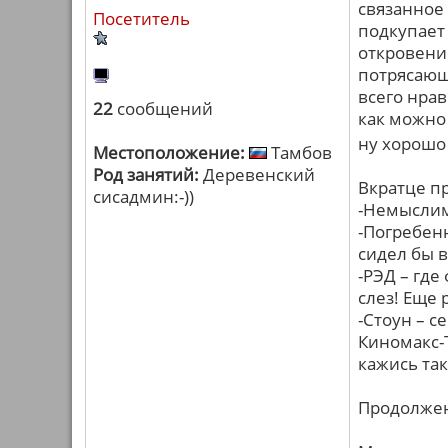
связанное 
Посетитель
подкупает
откровение
потрясающ
всего нрав
22
сообщений
как можно 
ну хорошо
Местоположение:
Тамбов
Род занятий:
Деревенский
Вкратце пр
сисадмин:-))
-Немыслим
-Погребенн
сидел бы в
-РЭД – где 
слез! Еще 
-Стоун – с
Киномакс-
кажись так
Продолжен