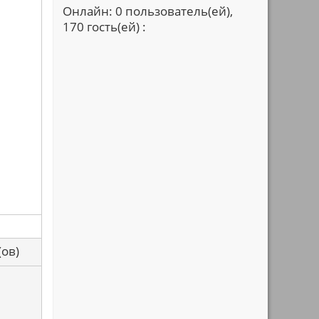
Онлайн: 0 пользователь(ей),
170 гость(ей) :
са(ов)