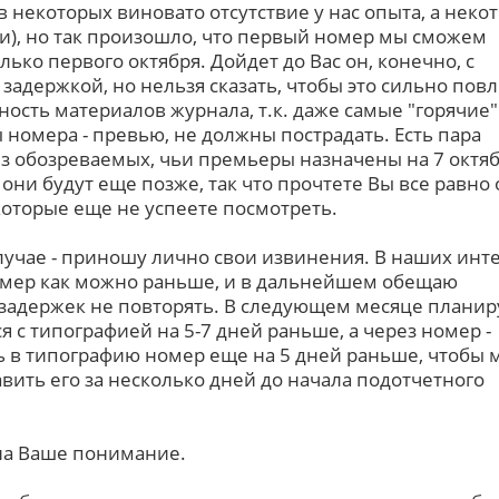
в некоторых виновато отсутствие у нас опыта, а некот
и), но так произошло, что первый номер мы сможем
лько первого октября. Дойдет до Вас он, конечно, с
задержкой, но нельзя сказать, чтобы это сильно пов
ность материалов журнала, т.к. даже самые "горячие"
номера - превью, не должны пострадать. Есть пара
з обозреваемых, чьи премьеры назначены на 7 октяб
они будут еще позже, так что прочтете Вы все равно 
которые еще не успеете посмотреть.
лучае - приношу лично свои извинения. В наших инт
омер как можно раньше, и в дальнейшем обещаю
задержек не повторять. В следующем месяце плани
я с типографией на 5-7 дней раньше, а через номер -
ь в типографию номер еще на 5 дней раньше, чтобы
вить его за несколько дней до начала подотчетного
на Ваше понимание.