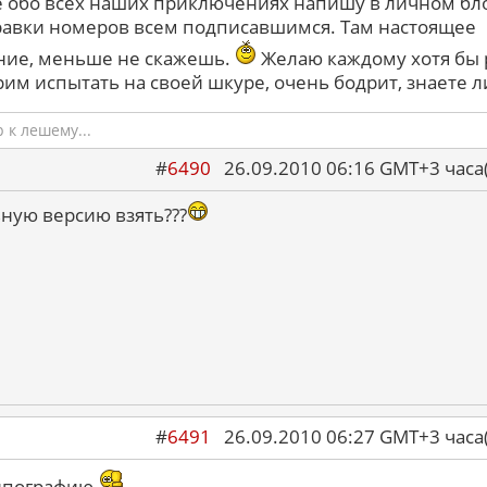
 обо всех наших приключениях напишу в личном бл
равки номеров всем подписавшимся. Там настоящее
ие, меньше не скажешь.
Желаю каждому хотя бы 
рим испытать на своей шкуре, очень бодрит, знаете л
к лешему...
#
6490
26.09.2010 06:16 GMT+3 ча
вную версию взять???
#
6491
26.09.2010 06:27 GMT+3 ча
ипографию