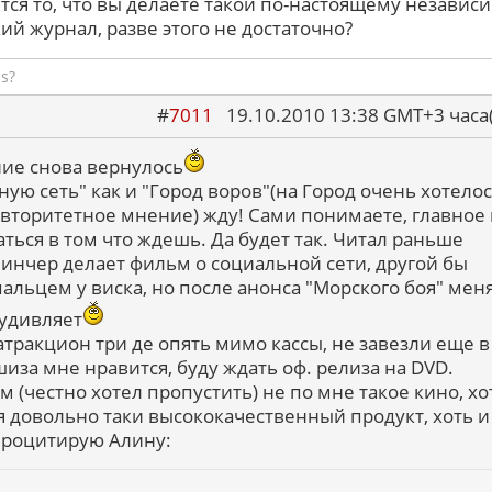
тся то, что вы делаете такой по-настоящему независ
й журнал, разве этого не достаточно?
s?
#
7011
19.10.2010 13:38 GMT+3 ча
ие снова вернулось
ную сеть" как и "Город воров"(на Город очень хотело
авторитетное мнение) жду! Сами понимаете, главное
ться в том что ждешь. Да будет так. Читал раньше
Финчер делает фильм о социальной сети, другой бы
альцем у виска, но после анонса "Морского боя" мен
 удивляет
 атракцион три де опять мимо кассы, не завезли еще в
иза мне нравится, буду ждать оф. релиза на DVD.
м (честно хотел пропустить) не по мне такое кино, хо
я довольно таки высококачественный продукт, хоть и
 Процитирую Алину: