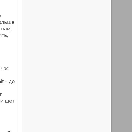
о
больше
азам,
ить,
йчас
it – до
т
ли щет