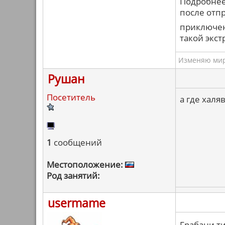
Подробнее
после отп
приключен
такой экст
Изменяю мир 
Рушан
Посетитель
а где халя
1
сообщений
Местоположение:
Род занятий:
usermame
Грабани т