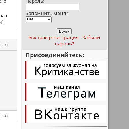
оге
Пароль:
Запомнить меня?
раз
и)
Быстрая регистрация
Забыли
пароль?
са(ов)
Присоединяйтесь:
са(ов)