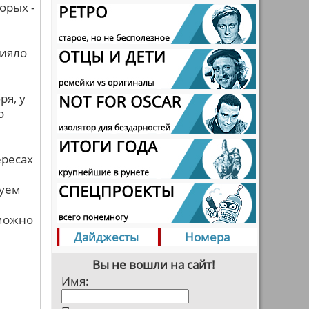
орых -
лияло
ря, у
о
ересах
руем
 можно
Дайджесты
Номера
Вы не вошли на сайт!
Имя: