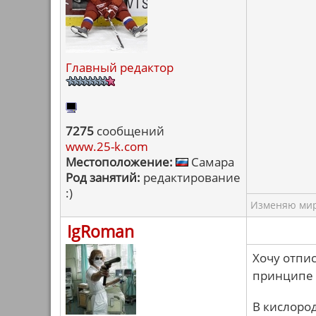
Главный редактор
7275
сообщений
www.25-k.com
Местоположение:
Самара
Род занятий:
редактирование
:)
Изменяю мир 
IgRoman
Хочу отпи
принципе 
В кислоро