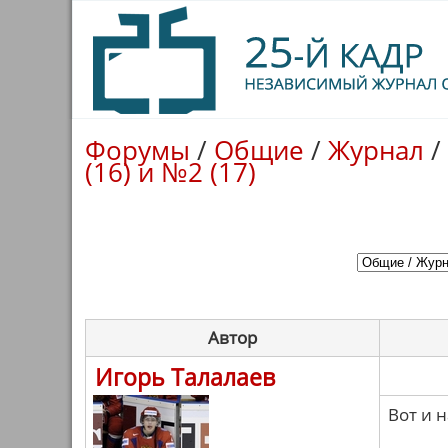
Форумы
/
Общие
/
Журнал
/
(16) и №2 (17)
Автор
Игорь Талалаев
Вот и 