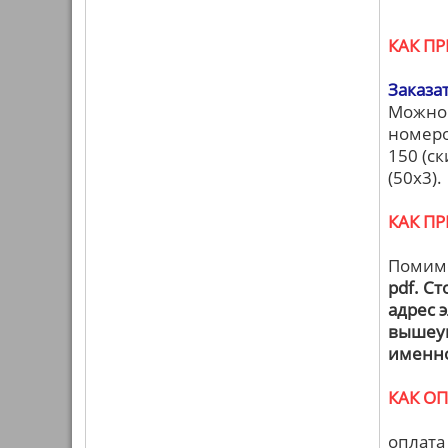
КАК П
Заказат
Можно 
номеро
150 (ск
(50х3).
КАК П
Помимо
pdf. С
адрес 
вышеук
именно
КАК О
оплата