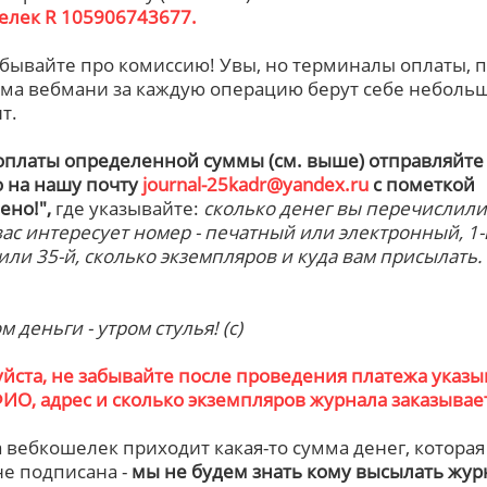
елек R 105906743677.
абывайте про комиссию! Увы, но терминалы оплаты, 
ема вебмани за каждую операцию берут себе неболь
т.
оплаты определенной суммы (см. выше) отправляйте
 на нашу почту
journal-25kadr@yandex.ru
с пометкой
ено!",
где указывайте:
сколько денег вы перечислили
вас интересует номер - печатный или электронный, 1-
или 35-й, сколько экземпляров и куда вам присылать.
 деньги - утром стулья! (с)
йста, не забывайте после проведения платежа указы
ИО, адрес и сколько экземпляров журнала заказывае
а вебкошелек приходит какая-то сумма денег, которая
не подписана -
мы не будем знать кому высылать жур