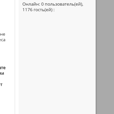
Онлайн: 0 пользователь(ей),
1176 гость(ей) :
 не
еса
ате
ми
т