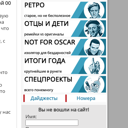
ей 00
овую
на
 что
, с
что
о
то
Дайджесты
Номера
Вы не вошли на сайт!
у нас
Имя: