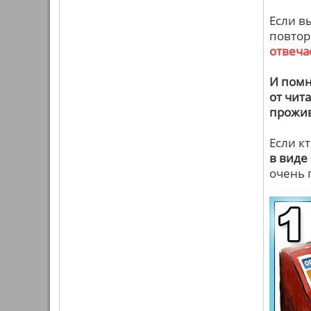
Если вы
повтор
отвеча
И помн
от чита
прожив
Если к
в виде
очень 