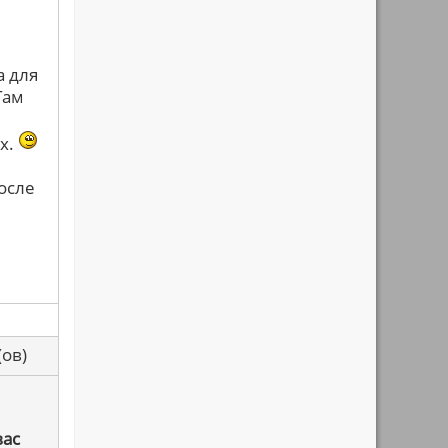
а для
Там
их.
осле
са(ов)
вас