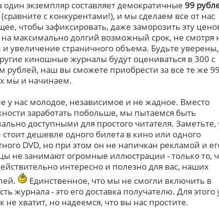
а один экземпляр составляет демократичные
99 рубл
(сравните с конкурентами!), и мы сделаем все от нас
щее, чтобы зафиксировать, даже заморозить эту цен
 на максимально долгий возможный срок, не смотря 
 и увеличение страничного объема. Будьте уверены,
другие киношные журналы будут оцениваться в 300 с
 рублей, наш вы сможете приобрести за все те же 99
х мы и начинаем.
е у нас молодое, независимое и не жадное. Вместо
ности заработать побольше, мы пытаемся быть
ально доступными для простого читателя. Заметьте, 
 стоит дешевле одного билета в кино или одного
тного DVD, но при этом он не напичкан рекламой и ег
цы не занимают огромные иллюстрации - только то, ч
действительно интересно и полезно для вас, наших
лей.
Единственное, что мы не смогли включить в
ть журнала - это его доставка получателю. Для этого 
к не хватит, но надеемся, что вы нас простите.