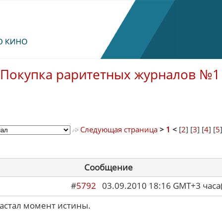
Покупка раритетных журналов №1
Следующая страница
>
1
<
[
2
] [
3
] [
4
] [
5
Сообщение
#
5792
03.09.2010 18:16 GMT+3 ча
настал момент истины.