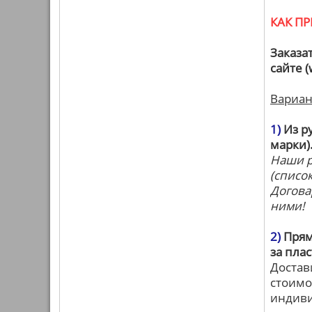
КАК П
Заказа
сайте 
Вариан
1)
Из ру
марки)
Наши р
(списо
Догова
ними!
2)
Пряма
за пла
Достав
стоимо
индиви