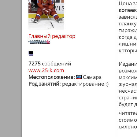
Цена з
копеек
завися
планку
тиражи
Главный редактор
когда 
лишним
которы
7275
сообщений
Издани
www.25-k.com
возмож
Местоположение:
Самара
максим
Род занятий:
редактирование :)
журнал
несчас
страни
будет 
читате
стоимос
силено