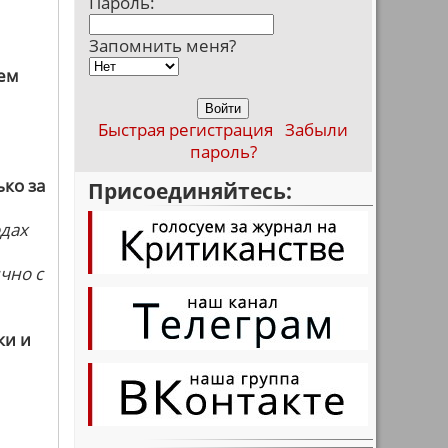
Пароль:
Запомнить меня?
шем
Быстрая регистрация
Забыли
пароль?
ько за
Присоединяйтесь:
одах
чно с
ки и