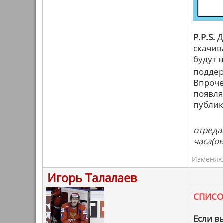
P.P.S.
Д
скачив
будут 
поддер
Впроче
появля
публик
отреда
часа(ов
Изменяю 
Игорь Талалаев
СПИСО
Если в