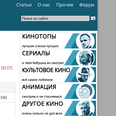
Статьи
О нас
Прочее
Форум
] [
6
] [
7
]
са(ов)