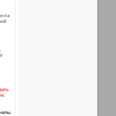
почта
шой
,
й
вать
те.
налы.