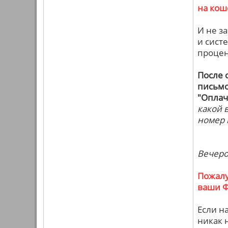
на кош
И не з
и сист
процен
После 
письмо
"Оплач
какой 
номер 
Вечером
Пожалу
ваши Ф
Если н
никак 