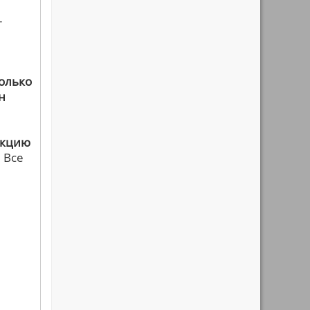
-
Только
н
укцию
. Все