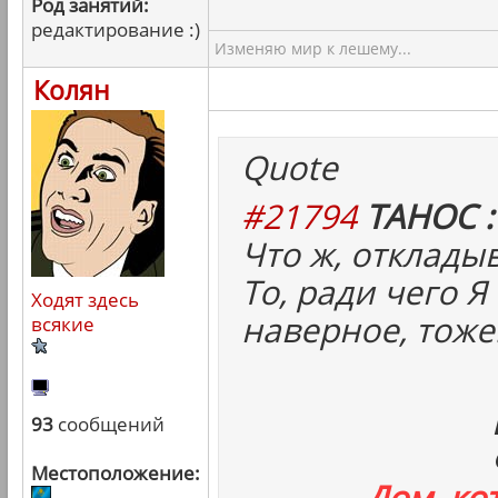
Род занятий:
редактирование :)
Изменяю мир к лешему...
Колян
Quote
#21794
ТАНОС :
Что ж, отклады
То, ради чего Я
Ходят здесь
наверное, тоже
всякие
93
сообщений
Местоположение:
Дом, ко