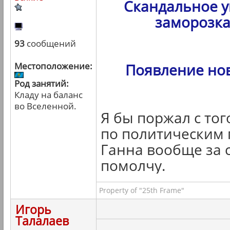
Скандальное у
заморозка
93
сообщений
Местоположение:
Появление но
Род занятий:
Кладу на баланс
во Вселенной.
Я бы поржал с тог
по политическим 
Ганна вообще за с
помолчу.
Property of "25th Frame"
Игорь
Талалаев