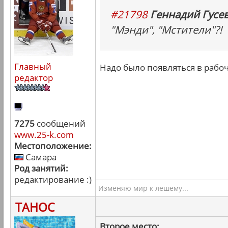
#21798
Геннадий Гусев
"Мэнди", "Мстители"?!
Главный
Надо было появляться в рабоч
редактор
7275
сообщений
www.25-k.com
Местоположение:
Самара
Род занятий:
редактирование :)
Изменяю мир к лешему...
ТАНОС
Второе место: