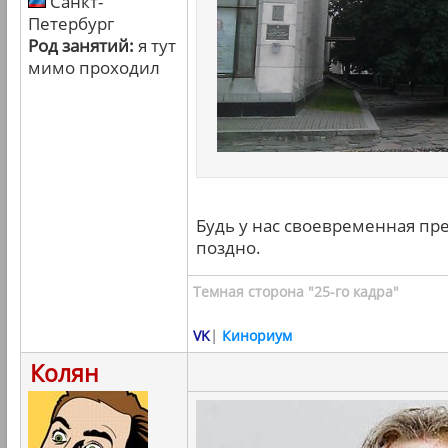
Санкт-
Петербург
Род занятий:
я тут
мимо проходил
Будь у нас своевременная пре
поздно.
Темная сторона "25-го кадра"
VK
|
Кинориум
Колян