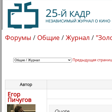
Форумы
/
Общие
/
Журнал
/
"Зол
Предыдущая страни
Автор
Егор
Пичугов
Quote