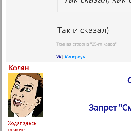
Так и сказал)
Темная сторона "25-го кадра"
VK
|
Кинориум
Колян
Запрет "С
Ходят здесь
всякие