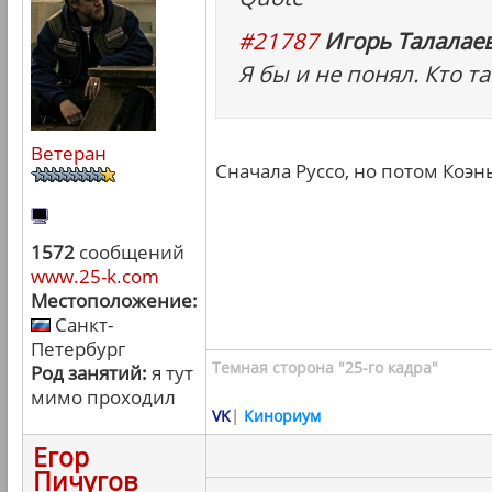
#21787
Игорь Талалаев
Я бы и не понял. Кто т
Ветеран
Сначала Руссо, но потом Коэн
1572
сообщений
www.25-k.com
Местоположение:
Санкт-
Петербург
Темная сторона "25-го кадра"
Род занятий:
я тут
мимо проходил
VK
|
Кинориум
Егор
Пичугов