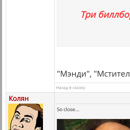
Три биллбо
"Мэнди", "Мстител
Назад в сказку.
Колян
So close...