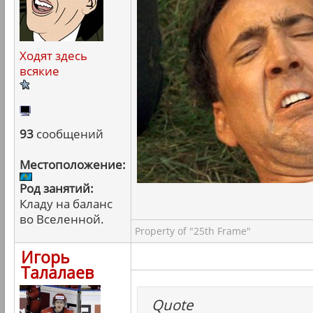
Ходят здесь
всякие
93
сообщений
Местоположение:
Род занятий:
Кладу на баланс
во Вселенной.
Property of "25th Frame"
Игорь
Талалаев
Quote