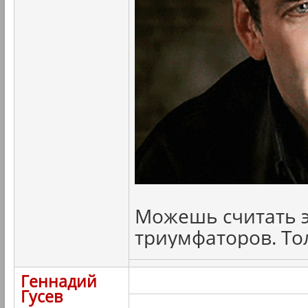
Можешь считать э
триумфаторов. То
Геннадий
Гусев