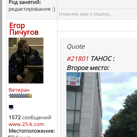
Род занятий:
редактирование :)
Изменяю мир к лешему...
Егор
Пичугов
Quote
#21801
ТАНОС :
Второе место:
Ветеран
1572
сообщений
www.25-k.com
Местоположение: