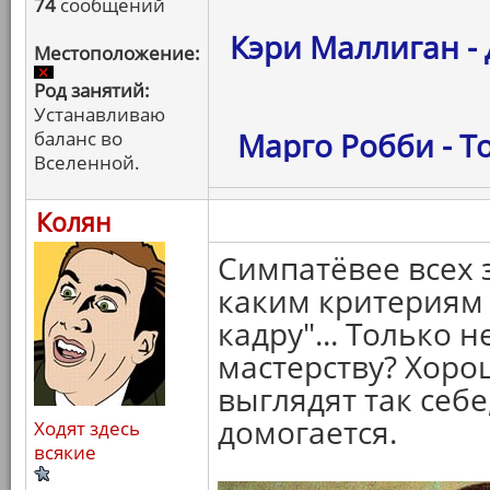
74
сообщений
Кэри Маллиган -
Местоположение:
Род занятий:
Устанавливаю
Марго Робби - То
баланс во
Вселенной.
Колян
Симпатёвее всех 
каким критериям 
кадру"... Только 
мастерству? Хор
выглядят так себе
домогается.
Ходят здесь
всякие