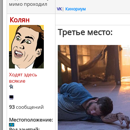
мимо проходил
VK
|
Кинориум
Колян
Третье место:
Ходят здесь
всякие
93
сообщений
Местоположение:
Род занятий: