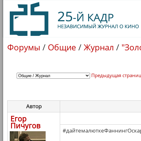
Форумы
/
Общие
/
Журнал
/
"Зол
Предыдущая страни
Автор
Егор
Пичугов
#дайтемалюткеФаннингОска