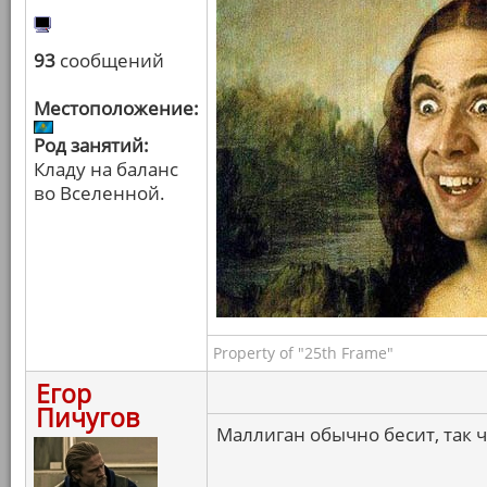
93
сообщений
Местоположение:
Род занятий:
Кладу на баланс
во Вселенной.
Property of "25th Frame"
Егор
Пичугов
Маллиган обычно бесит, так чт