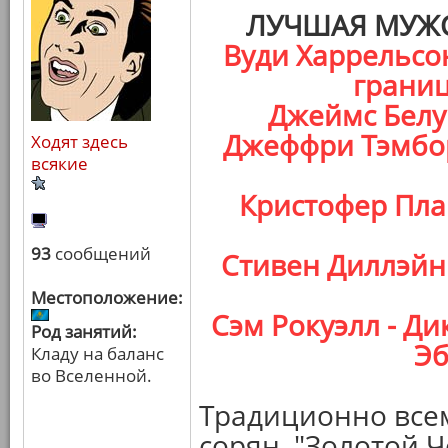
ЛУЧШАЯ МУЖС
Вуди Харрельсон
границ
Джеймс Белуш
Джеффри Тэмбор
Ходят здесь
всякие
Кристофер Плам
93
сообщений
Стивен Диллэйн 
Местоположение:
Сэм Рокуэлл - Ди
Род занятий:
Эб
Кладу на баланс
во Вселенной.
Традиционно всем
сорян, "Золотой 