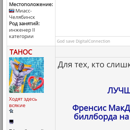
Местоположение:
Миасс-
Челябинск
Род занятий:
инженер II
категории
God save DigitalConnection
ТАНОС
Для тех, кто слиш
ЛУЧШ
Ходят здесь
всякие
Френсис МакД
биллборда на