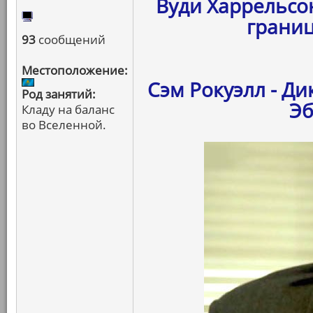
Вуди Харрельсон
границ
93
сообщений
Местоположение:
Сэм Рокуэлл - Ди
Род занятий:
Эб
Кладу на баланс
во Вселенной.