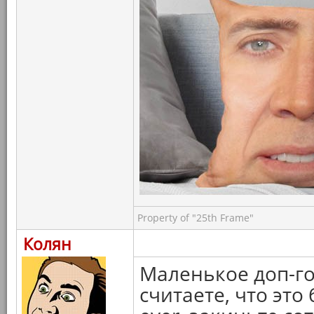
Property of "25th Frame"
Колян
Маленькое доп-го
считаете, что эт