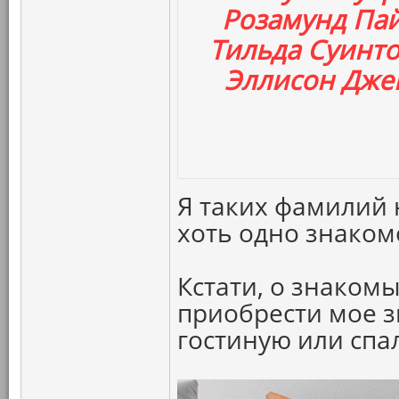
Розамунд Пай
Тильда Суинто
Эллисон Джен
Я таких фамилий н
хоть одно знаком
Кстати, о знаком
приобрести мое з
гостиную или спа