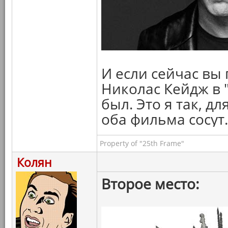
И если сейчас вы
Николас Кейдж в "
был. Это я так, д
оба фильма сосут.
Property of "25th Frame"
Колян
Второе место: