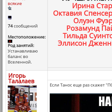
всякие
Ирина Стар
Октавия Спенсер
Олуэн Фуэр
74
сообщений
Розамунд Пай
Тильда Суинто
Местоположение:
Эллисон Дженни
Род занятий:
Устанавливаю
баланс во
Вселенной.
Игорь
Талалаев
Если Танос еще раз скажет "