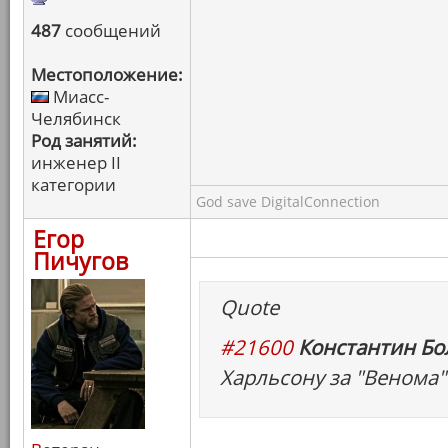
487
сообщений
Местоположение:
Миасс-
Челябинск
Род занятий:
инженер II
категории
God save DigitalConnection
Егор
Пичугов
Quote
#21600
Константин Бо
Харльсону за "Венома" 