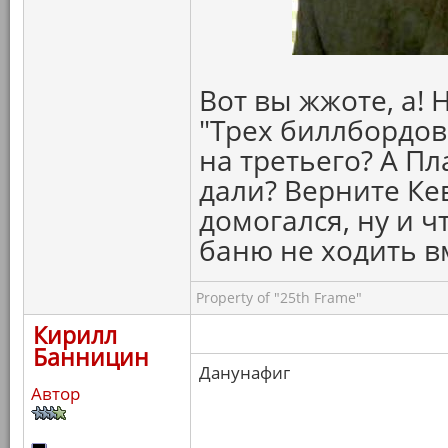
Вот вы жжоте, а! 
"Трех биллбордов
на третьего? А Пл
дали? Верните Ке
домогался, ну и ч
баню не ходить в
Property of "25th Frame"
Кирилл
Банницин
Данунафиг
Автор