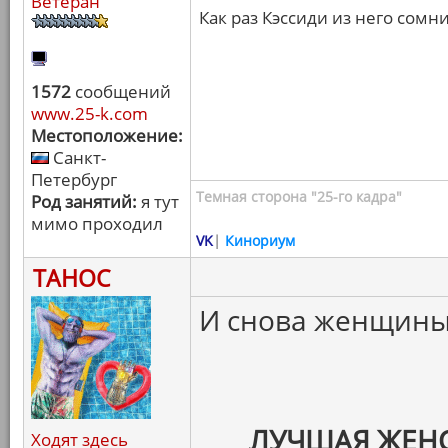
Ветеран
Как раз Кэссиди из него сомн
1572
сообщений
www.25-k.com
Местоположение:
Санкт-
Петербург
Темная сторона "25-го кадра"
Род занятий:
я тут
мимо проходил
VK
|
Кинориум
ТАНОС
И снова женщины
ЛУЧШАЯ ЖЕНС
Ходят здесь