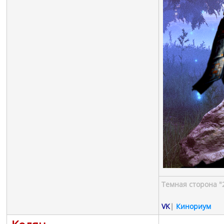
Темная сторона "
VK
|
Кинориум