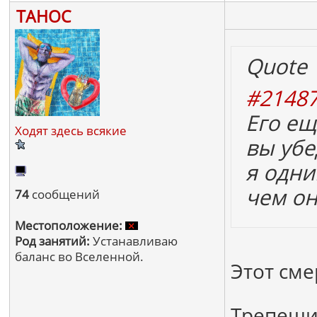
ТАНОС
Quote
#2148
Его ещ
Ходят здесь всякие
вы убе
я одни
чем он
74
сообщений
Местоположение:
Род занятий:
Устанавливаю
баланс во Вселенной.
Этот см
Трепещит