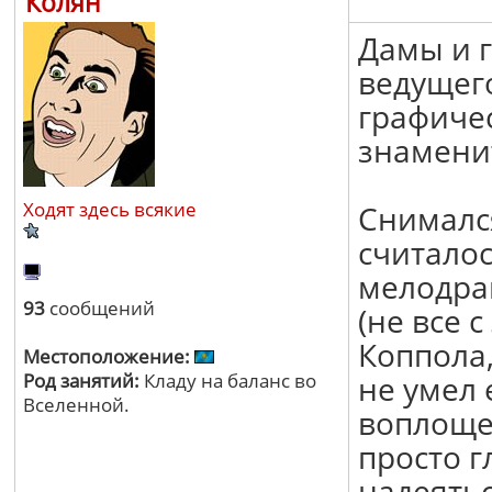
Колян
Дамы и г
ведущего
графичес
знаменит
Ходят здесь всякие
Снимался
считалос
мелодрам
93
сообщений
(не все 
Коппола,
Местоположение:
Род занятий:
Кладу на баланс во
не умел 
Вселенной.
воплоще
просто г
надеятьс