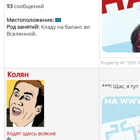
93
сообщений
Местоположение:
Род занятий:
Кладу на баланс во
Вселенной.
Property of "25th 
Колян
***! Щас, я ту
Ходят здесь всякие