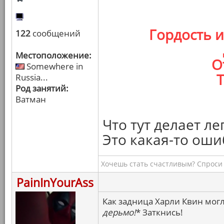
Гордость 
122
сообщений
Местоположение:
О
Somewhere in
Т
Russia...
Род занятий:
Ватман
Что тут делает л
Это какая-то оши
Хочешь стать счастливым? Спроси 
PainInYourAss
Как задница Харли Квин могл
дерьмо!
* Заткнись!