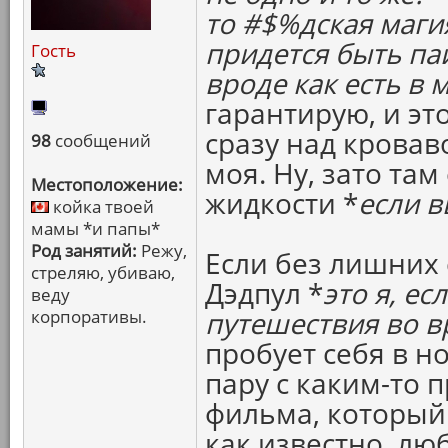
то #$%дская маги
придется быть паи
Гость
вроде как есть в 
гарантирую, и эт
сразу над кровав
98
сообщений
моя. Ну, зато та
Местоположение:
жидкости *
если в
койка твоей
мамы *и папы*
Род занятий:
Режу,
Если без лишних 
стреляю, убиваю,
Дэдпул *
это я, ес
веду
корпоративы.
путешествия во в
пробует себя в н
пару с каким-то 
фильма, который 
как известно, лю