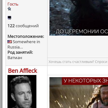
Гость
122
сообщений
Местоположение:
Somewhere in
Russia...
Род занятий:
Ватман
Хочешь стать счастливым? Спроси 
Ben Affleck