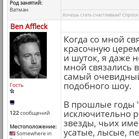
Род занятий:
Ватман
Хочешь стать счастливым? Спроси 
Ben Affleck
Когда со мной св
красочную церем
и шуток, я даже 
мной связались в
самый очевидный
подобного шоу.
Гость
В прошлые годы 
исключительно р
122
сообщений
звезды, чьих имен
Местоположение:
усатые, лысые, п
Somewhere in