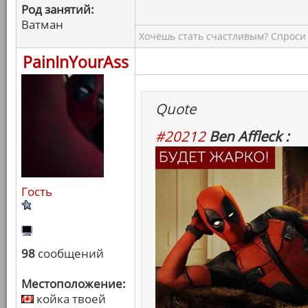
Род занятий:
Ватман
Хочешь стать счастливым? Спроси 
PainInYourAss
Quote
#20212
Ben Affleck :
Гость
98
сообщений
Местоположение:
койка твоей