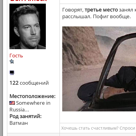
Говорят,
третье место
занял 
расслышал. Пофиг вообще.
Гость
122
сообщений
Местоположение:
Somewhere in
Russia...
Род занятий:
Ватман
Хочешь стать счастливым? Спроси 