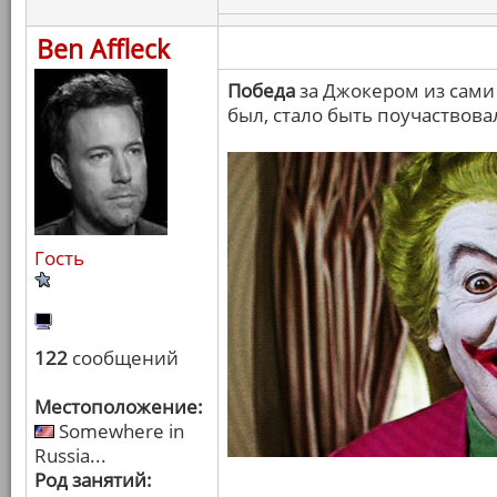
Ben Affleck
Победа
за Джокером из сами 
был, стало быть поучаствова
Гость
122
сообщений
Местоположение:
Somewhere in
Russia...
Род занятий: