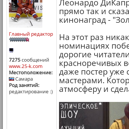
Леонардо ДиКапр
прямо так и сказ
кинонаград - "Зо
Главный редактор
На этот раз ника
номинациях побе
дорогие читатели
7275
сообщений
красноречивых в
www.25-k.com
даже постер уже
Местоположение:
мастерами. Кото
Самара
Род занятий:
атмосферу и сдел
редактирование :)