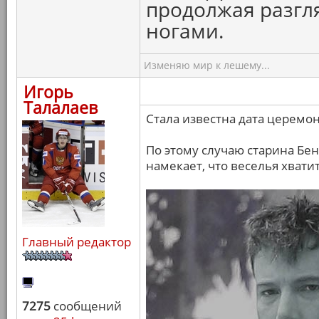
продолжая разгля
ногами.
Изменяю мир к лешему...
Игорь
Талалаев
Стала известна дата церемон
По этому случаю старина Бен
намекает, что веселья хватит
Главный редактор
7275
сообщений