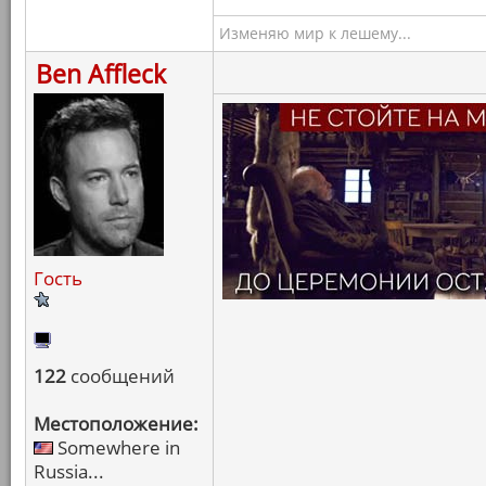
Изменяю мир к лешему...
Ben Affleck
Гость
122
сообщений
Местоположение:
Somewhere in
Russia...