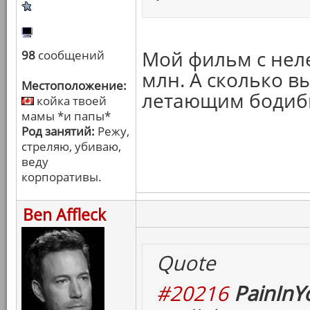
Мой фильм с нел
98
сообщений
млн. А сколько в
Местоположение:
летающим бодиб
койка твоей
мамы *и папы*
Род занятий:
Режу,
стреляю, убиваю,
веду
корпоративы.
Ben Affleck
Quote
#20216
PainInY