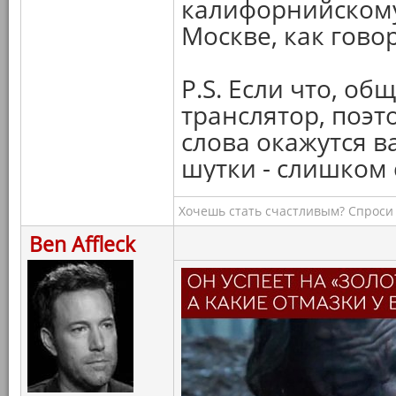
калифорнийскому 
Москве, как говор
P.S. Если что, об
транслятор, поэто
слова окажутся в
шутки - слишком
Хочешь стать счастливым? Спроси 
Ben Affleck