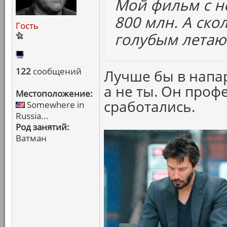
Мой фильм с н
800 млн. А ско
Гость
голубым лета
122
сообщений
Лучше бы в напар
а не ты. Он проф
Местоположение:
сработались.
Somewhere in
Russia...
Род занятий:
Ватман