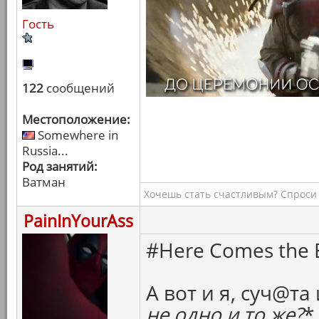
Гость
122
сообщений
Местоположение:
Somewhere in
Russia...
Род занятий:
Ватман
Хочешь стать счастливым? Спроси 
PainInYourAss
#Here Comes the B
А вот и я, суч@та 
не одно и то же?
*