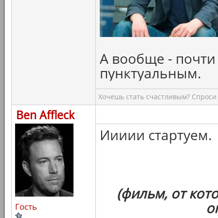
А вообще - почти
пунктуальным.
Хочешь стать счастливым? Спроси 
Ben Affleck
Иииии стартуем.
(фильм, от кот
о
Гость