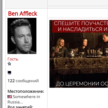
Ben Affleck
Гость
122
сообщений
Местоположение:
Somewhere in
Russia...
Род занятий: