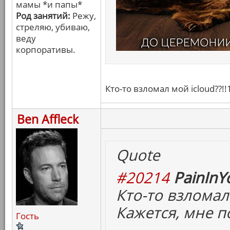
мамы *и папы*
Род занятий:
Режу,
стреляю, убиваю,
веду
корпоративы.
Кто-то взломал мой icloud??!!
Ben Affleck
Quote
#20214
PainInY
Кто-то взломал 
Кажется, мне п
Гость