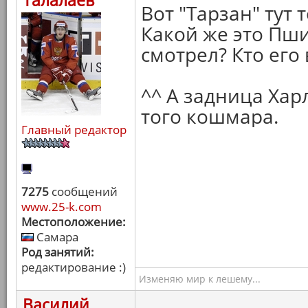
Талалаев
Вот "Тарзан" тут т
Какой же это Пшик
смотрел? Кто его
^^ А задница Хар
того кошмара.
Главный редактор
7275
сообщений
www.25-k.com
Местоположение:
Самара
Род занятий:
редактирование :)
Изменяю мир к лешему...
Василий