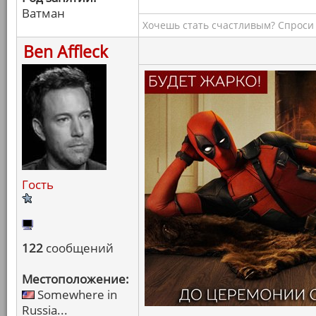
Ватман
Хочешь стать счастливым? Спроси 
Ben Affleck
Гость
122
сообщений
Местоположение:
Somewhere in
Russia...