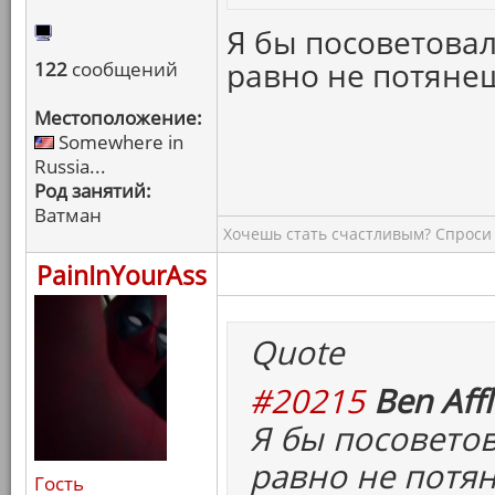
Я бы посоветовал
равно не потяне
122
сообщений
Местоположение:
Somewhere in
Russia...
Род занятий:
Ватман
Хочешь стать счастливым? Спроси 
PainInYourAss
Quote
#20215
Ben Affl
Я бы посоветов
равно не потя
Гость