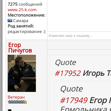
7275
сообщений
www.25-k.com
Местоположение:
Самара
Род занятий:
редактирование :)
Изменяю мир к лешему...
Егор
Пичугов
Quote
#17952
Игорь Т
Quote
Ветеран
#17949
Егор 
Ермольника я