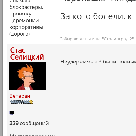
Снимаю
блокбастеры,
провожу
За кого болели, к
церемонии,
корпоративы
(дорого)
Собираю деньги на "Сталинград 2".
Стас
Селицкий
Неудержимые 3 были полны
Ветеран
329
сообщений