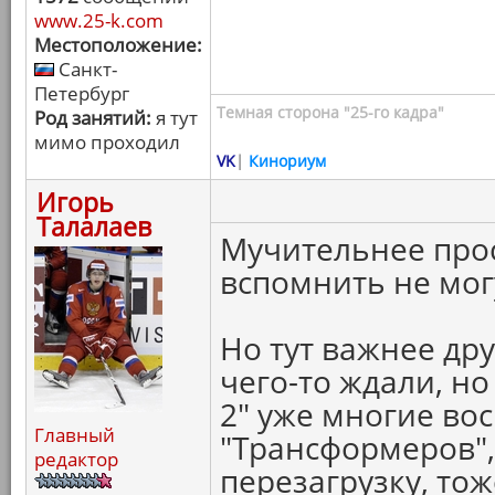
www.25-k.com
Местоположение:
Санкт-
Петербург
Темная сторона "25-го кадра"
Род занятий:
я тут
мимо проходил
VK
|
Кинориум
Игорь
Талалаев
Мучительнее прос
вспомнить не мог
Но тут важнее дру
чего-то ждали, н
2" уже многие во
Главный
"Трансформеров",
редактор
перезагрузку, то