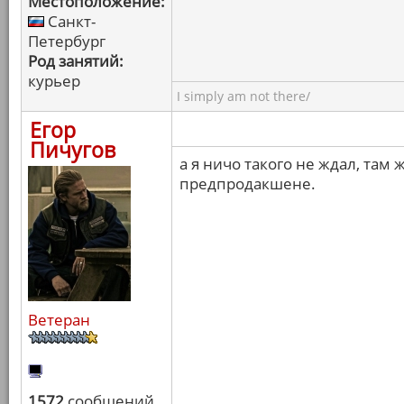
Местоположение:
Санкт-
Петербург
Род занятий:
курьер
I simply am not there/
Егор
Пичугов
а я ничо такого не ждал, там
предпродакшене.
Ветеран
1572
сообщений