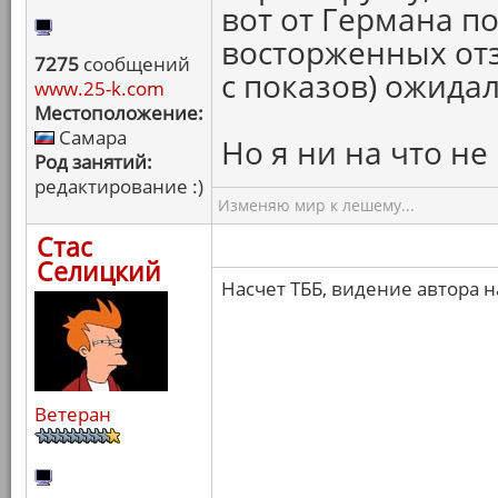
вот от Германа по
восторженных от
7275
сообщений
с показов) ожида
www.25-k.com
Местоположение:
Самара
Но я ни на что не
Род занятий:
редактирование :)
Изменяю мир к лешему...
Стас
Селицкий
Насчет ТББ, видение автора на
Ветеран