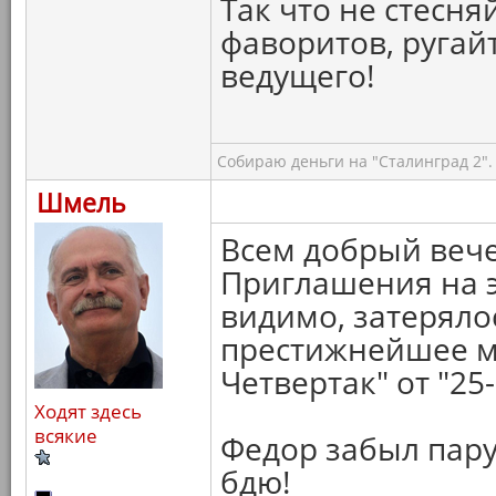
Так что не стесня
фаворитов, ругай
ведущего!
Собираю деньги на "Сталинград 2".
Шмель
Всем добрый вече
Приглашения на э
видимо, затеряло
престижнейшее м
Четвертак" от "25-
Ходят здесь
всякие
Федор забыл пару
бдю!