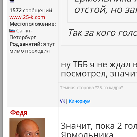
отстой, но з
1572
сообщений
www.25-k.com
Местоположение:
Так за кого голо
Санкт-
Петербург
Род занятий:
я тут
мимо проходил
ну ТББ я не ждал 
посмотрел, значит
Темная сторона "25-го кадра"
VK
|
Кинориум
Федя
Значит, пока 2 го
Ярмольника.