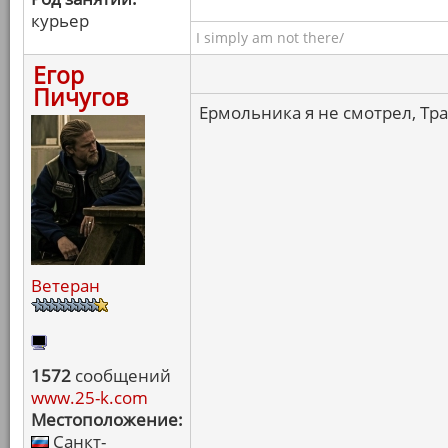
курьер
I simply am not there/
Егор
Пичугов
Ермольника я не смотрел, Тра
Ветеран
1572
сообщений
www.25-k.com
Местоположение:
Санкт-