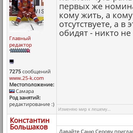
первых же номин
кому жить, а кому
отсутствуете, а 
обидят - никто не 
Главный
редактор
7275
сообщений
www.25-k.com
Местоположение:
Самара
Род занятий:
редактирование :)
Изменяю мир к лешему...
Константин
Большаков
Давайте Саню Серову пригла