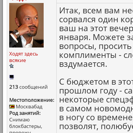
Итак, всем вам не
сорвался один кор
ваш на этот вечер.
января. Можете з
вопросы, просить
комплименты - сло
Ходят здесь
всякие
вздумается.
С бюджетом в этот
213
сообщений
прошлом году - с
некоторые спецэф
Местоположение:
в самом новомодн
Москвабад
Род занятий:
в ногу со времене
Снимаю
позволят, полюбуе
блокбастеры,
провожу