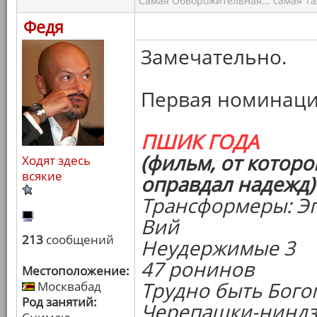
Самая Обворожительная... самая Тал
Федя
Замечательно.
Первая номинаци
ПШИК ГОДА
(фильм, от которо
Ходят здесь
всякие
оправдал надежд)
Трансформеры: Э
Вий
213
сообщений
Неудержимые 3
47 ронинов
Местоположение:
Трудно быть Бого
Москвабад
Род занятий:
Черепашки-ниндз