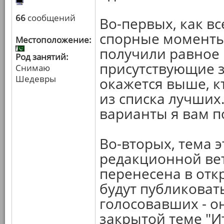
66
сообщений
Во-первых, как в
спорные моменты
Местоположение:
получили равное 
Род занятий:
присутствующие з
Снимаю
Шедевры
окажется выше, кт
из списка лучших
варианты я вам п
Во-вторых, тема 
редакционной вет
перенесена в отк
будут публиковат
голосовавших - о
закрытой теме "И