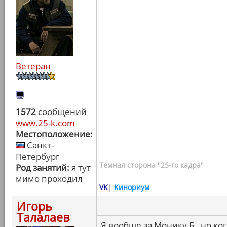
Ветеран
1572
сообщений
www.25-k.com
Местоположение:
Санкт-
Петербург
Темная сторона "25-го кадра"
Род занятий:
я тут
мимо проходил
VK
|
Кинориум
Игорь
Талалаев
Я вообще за Монику Б., но ко