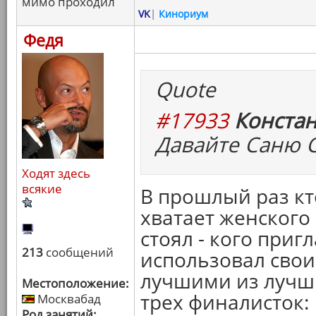
мимо проходил
VK
|
Кинориум
Федя
Quote
#17933
Констан
Давайте Саню 
Ходят здесь
всякие
В прошлый раз кт
хватает женского
стоял - кого приг
213
сообщений
использовал свои 
лучшими из лучши
Местоположение:
трех финалисток:
Москвабад
Род занятий: