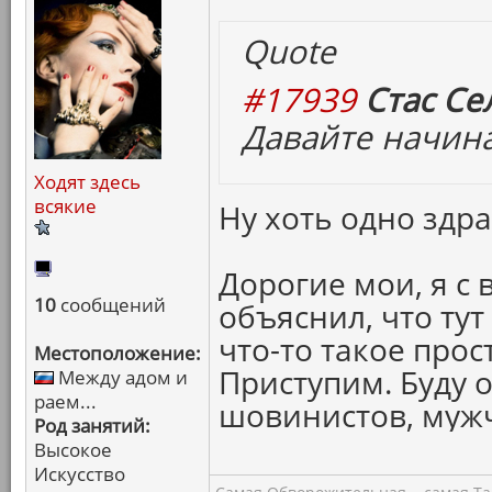
Quote
#17939
Стас Се
Давайте начина
Ходят здесь
всякие
Ну хоть одно здр
Дорогие мои, я с
10
сообщений
объяснил, что тут
что-то такое прост
Местоположение:
Приступим. Буду о
Между адом и
раем...
шовинистов, муж
Род занятий:
Высокое
Искусство