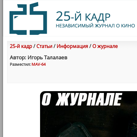
25-й кадр
/
Статьи
/
Информация
/
О журнале
Автор: Игорь Талалаев
Разместил:
MAV-64