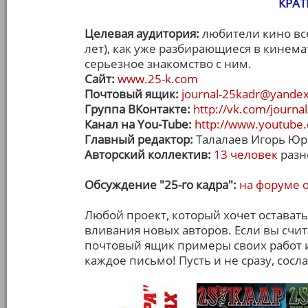
КРАТ
Целевая аудитория:
любители кино всех
лет), как уже разбирающиеся в кинемат
серьезное знакомство с ним.
Сайт:
www.25-k.com
Почтовый ящик:
journal-25kadr@yandex
Группа ВКонтакте:
http://vk.com/journa
Канал на You-Tube:
http://www.youtube.
Главный редактор:
Талалаев Игорь Ю
Авторский коллектив:
13 человек
разн
Обсуждение "25-го кадра":
на форуме 
Любой проект, который хочет оставать
вливания новых авторов. Если вы счит
почтовый ящик примеры своих работ 
каждое письмо! Пусть и не сразу, сос