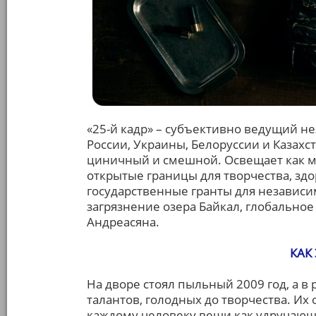
«25-й кадр» – субъективно ведущий н
России, Украины, Белоруссии и Казахс
циничный и смешной. Освещает как мей
открытые границы для творчества, з
государственные гранты для независи
загрязнение озера Байкал, глобально
Андреасяна.
КАК
На дворе стоял пыльный 2009 год, а 
талантов, голодных до творчества. И
каждому человеку вещи как удручающ