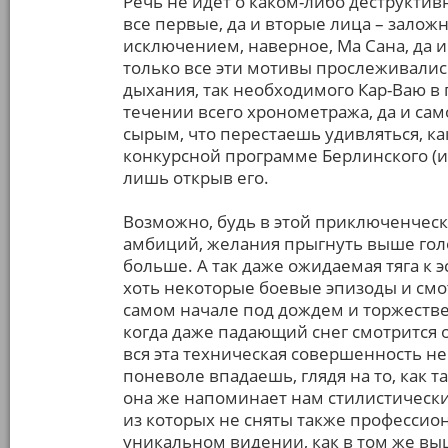
Речь не идет о каком-либо деструктив
все первые, да и вторые лица – заложн
исключением, наверное, Ма Сана, да и
только все эти мотивы прослеживалис
дыхания, так необходимого Кар-Ваю в 
течении всего хронометража, да и сам
сырым, что перестаешь удивляться, как
конкурсной программе Берлинского (ил
лишь открыв его.
Возможно, будь в этой приключенчес
амбиций, желания прыгнуть выше голо
больше. А так даже ожидаемая тяга к 
хоть некоторые боевые эпизоды и смо
самом начале под дождем и торжестве
когда даже падающий снег смотрится 
вся эта техническая совершенность не
поневоле впадаешь, глядя на то, как т
она же напоминает нам стилистически
из которых не сняты также профессио
уникальном видении, как в том же вы