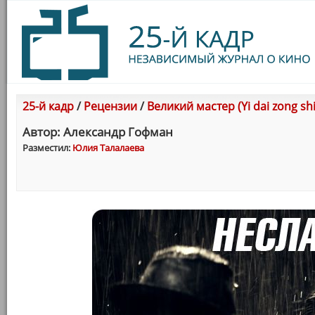
25-й кадр
/
Рецензии
/
Великий мастер (Yi dai zong shi
Автор: Александр Гофман
Разместил:
Юлия Талалаева