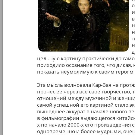
о
и
в
н
н
т
н
д
цельную картину практически до само
приходило осознание того, что дикая,
показать неумолимую к своим героям
Эта мысль волновала Кар-Вая на протя
пронес ее через все свое творчество,
отношений между мужчиной и женщино
самой успешной его картиной стало э
вышедшее аккурат в начале нового ве
в фильмографии выдающегося китайског
х по начало 2000-х его произведения 
одновременно и более мудрыми, оче