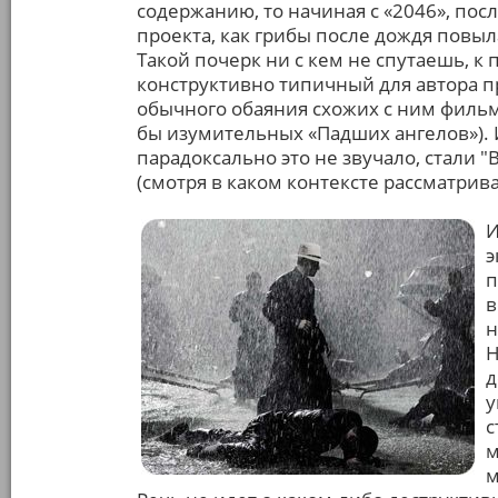
содержанию, то начиная с «2046», пос
проекта, как грибы после дождя повы
Такой почерк ни с кем не спутаешь, 
конструктивно типичный для автора пр
обычного обаяния схожих с ним фильм
бы изумительных «Падших ангелов»). И
парадоксально это не звучало, стали 
(смотря в каком контексте рассматрив
И
э
п
в
н
Н
д
у
с
м
м